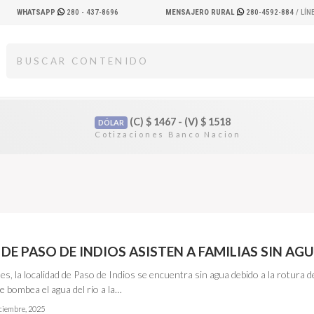
WHATSAPP
280 - 437-8696
MENSAJERO RURAL
280-4592-884
/ LÍ
(C)
$
1467 - (V)
$
1518
DÓLAR
DE PASO DE INDIOS ASISTEN A FAMILIAS SIN AG
es, la localidad de Paso de Indios se encuentra sin agua debido a la rotura 
 bombea el agua del río a la…
iciembre, 2025