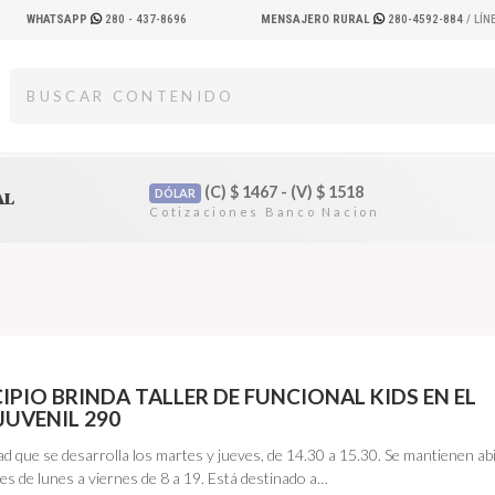
WHATSAPP
280 - 437-8696
MENSAJERO RURAL
280-4592-884
/ LÍ
(C)
$
1467 - (V)
$
1518
DÓLAR
AL
IPIO BRINDA TALLER DE FUNCIONAL KIDS EN EL
JUVENIL 290
ad que se desarrolla los martes y jueves, de 14.30 a 15.30. Se mantienen ab
nes de lunes a viernes de 8 a 19. Está destinado a…