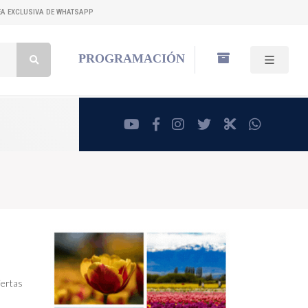
NEA EXCLUSIVA DE WHATSAPP
Buscar:
PROGRAMACIÓN
youtube
facebook
instagram
twitter
RadioCut
whatsa
iertas