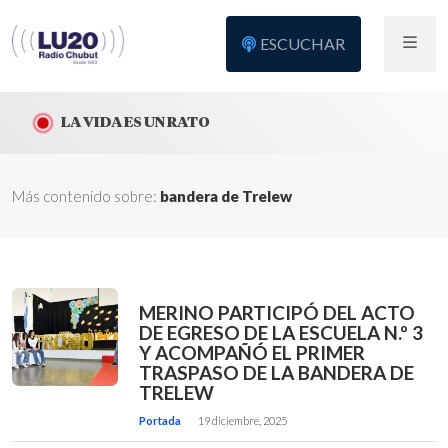
ESCUCHAR
LA VIDA ES UN RATO
Más contenido sobre:
bandera de Trelew
MERINO PARTICIPÓ DEL ACTO
DE EGRESO DE LA ESCUELA N.º 3
Y ACOMPAÑÓ EL PRIMER
TRASPASO DE LA BANDERA DE
TRELEW
Portada
19 diciembre, 2025