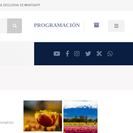
NEA EXCLUSIVA DE WHATSAPP
Buscar:
PROGRAMACIÓN
youtube
facebook
instagram
twitter
RadioCut
whatsa
ndonaron