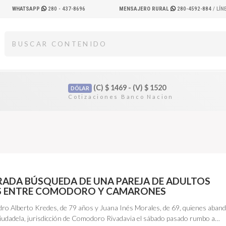
WHATSAPP
280 - 437-8696
MENSAJERO RURAL
280-4592-884
/ LÍ
(C)
$
1469 - (V)
$
1520
DÓLAR
RADA BÚSQUEDA DE UNA PAREJA DE ADULTOS
S ENTRE COMODORO Y CAMARONES
edro Alberto Kredes, de 79 años y Juana Inés Morales, de 69, quienes aba
iudadela, jurisdicción de Comodoro Rivadavia el sábado pasado rumbo a…