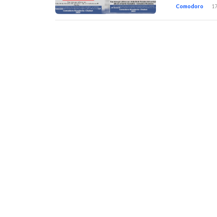
Comodoro
17