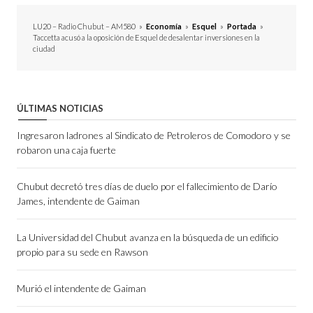
LU20 – Radio Chubut – AM580
»
Economía
»
Esquel
»
Portada
»
Taccetta acusó a la oposición de Esquel de desalentar inversiones en la
ciudad
ÚLTIMAS NOTICIAS
Ingresaron ladrones al Sindicato de Petroleros de Comodoro y se
robaron una caja fuerte
Chubut decretó tres días de duelo por el fallecimiento de Darío
James, intendente de Gaiman
La Universidad del Chubut avanza en la búsqueda de un edificio
propio para su sede en Rawson
Murió el intendente de Gaiman