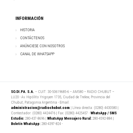
INFORMACIÓN
HISTORIA
CONTÁCTENOS
ANÚNCIESE CON NOSOTROS
CANAL DE WHATSAPP
SO.DI.PA. S.A.
– CUIT: 30-50619685-6 – AM580 – RADIO CHUBUT –
LU20 - Av. Hipólito Yrigoyen 1735, Ciudad de Trelew, Provincia del
Chubut, Patagonia Argentina - Email:
administracion@radiochubut.com
| Línea directa: (0280) 4430580 |
Contestador: (0280) 4424476 | Fax: (0280) 4425457 -
WhatsApp / SMS
Estudio:
280-437-8696 |
WhatsApp Mensajero Rural:
280-4592-884 |
Boletín WhatsApp:
280-4397-824 -