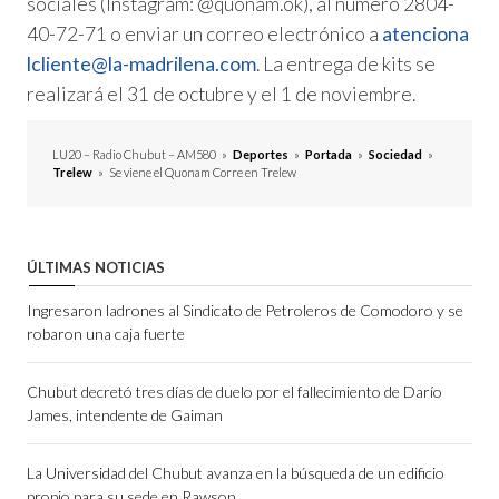
sociales (Instagram: @quonam.ok), al número 2804-
40-72-71 o enviar un correo electrónico a
atenciona
lcliente@la-madrilena.com
. La entrega de kits se
realizará el 31 de octubre y el 1 de noviembre.
LU20 – Radio Chubut – AM580
»
Deportes
»
Portada
»
Sociedad
»
Trelew
»
Se viene el Quonam Corre en Trelew
ÚLTIMAS NOTICIAS
Ingresaron ladrones al Sindicato de Petroleros de Comodoro y se
robaron una caja fuerte
Chubut decretó tres días de duelo por el fallecimiento de Darío
James, intendente de Gaiman
La Universidad del Chubut avanza en la búsqueda de un edificio
propio para su sede en Rawson