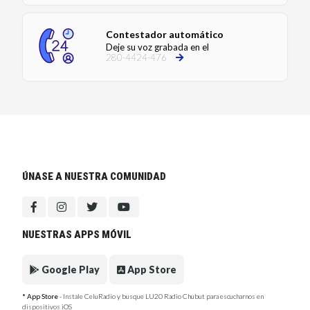
Contestador automático
Deje su voz grabada en el
280-4424-476
ÚNASE A NUESTRA COMUNIDAD
NUESTRAS APPS MÓVIL
Google Play
App Store
* App Store
- Instale CeluRadio y busque LU20 Radio Chubut para escucharnos en
dispositivos iOS