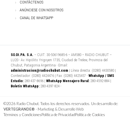
CONTÁCTENOS
ANÚNCIESE CON NOSOTROS
CANAL DE WHATSAPP
SO.DI.PA. S.A.
– CUIT: 30-50619685-6 – AM580 – RADIO CHUBUT –
LU20 - Av. Hipólito Yrigoyen 1735, Ciudad de Trelew, Provincia del
Chubut, Patagonia Argentina - Email:
administracion@radiochubut.com
| Línea directa: (0280) 4430580 |
Contestador: (0280) 4424476 | Fax: (0280) 4425457 -
WhatsApp / SMS
Estudio:
280-437-8696 |
WhatsApp Mensajero Rural:
280-4592-884 |
Boletín WhatsApp:
280-4397-824 -
©2026 Radio Chubut. Todos los derechos reservados. Un desarrollo de:
VERTEGRANDE®
- Marketing & Desarrollo Web
Términos y Condiciones
Política de Privacidad
Política de Cookies