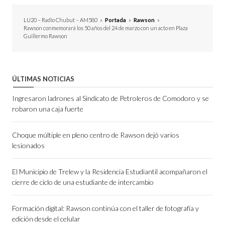
LU20 – Radio Chubut – AM580
»
Portada
»
Rawson
»
Rawson conmemorará los 50 años del 24 de marzo con un acto en Plaza
Guillermo Rawson
ÚLTIMAS NOTICIAS
Ingresaron ladrones al Sindicato de Petroleros de Comodoro y se
robaron una caja fuerte
Choque múltiple en pleno centro de Rawson dejó varios
lesionados
El Municipio de Trelew y la Residencia Estudiantil acompañaron el
cierre de ciclo de una estudiante de intercambio
Formación digital: Rawson continúa con el taller de fotografía y
edición desde el celular