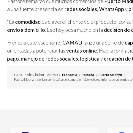
Pastore remarcó que muchos comercios de
Puerto Mad
a una fuerte presencia en
redes sociales
,
WhatsApp
y
p
“La
comodidad
es clave: el cliente ve el producto, consult
envío a domicilio
. Eso hoy pesa mucho en la
decisión de
Frente a este escenario,
CAMAD
lanzó una serie de
cap
orientadas a potenciar las
ventas online
. Habrá formaci
pago
,
manejo de redes sociales
,
logística
y
creación de 
LU20 – Radio Chubut – AM580
»
Economía
»
Portada
»
Puerto Madryn
»
Puerto Madryn: alertan por la caída del comercio físico y el crecimiento de las ventas o