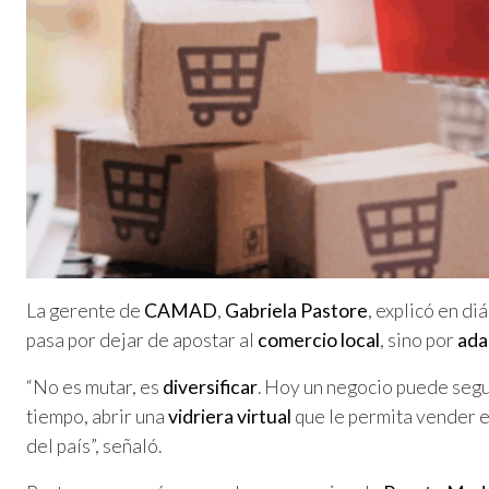
La gerente de
CAMAD
,
Gabriela Pastore
, explicó en d
pasa por dejar de apostar al
comercio local
, sino por
ada
“No es mutar, es
diversificar
. Hoy un negocio puede seg
tiempo, abrir una
vidriera virtual
que le permita vender en
del país”, señaló.