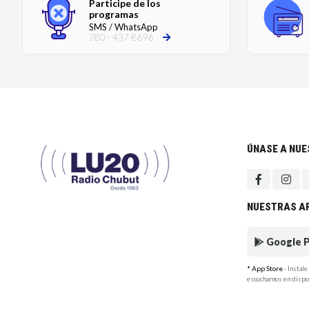
Participe de los
programas
SMS / WhatsApp
280 - 437-8696
ÚNASE A NU
NUESTRAS A
Google P
* App Store
- Instal
escucharnos en dispo