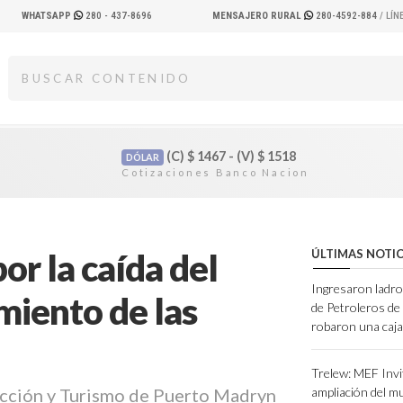
WHATSAPP
280 - 437-8696
MENSAJERO RURAL
280-4592-884
/ LÍ
(C)
$
1467 - (V)
$
1518
DÓLAR
or la caída del
ÚLTIMAS NOTIC
Ingresaron ladro
imiento de las
de Petroleros d
robaron una caja
Trelew: MEF Invi
ucción y Turismo de Puerto Madryn
ampliación del m