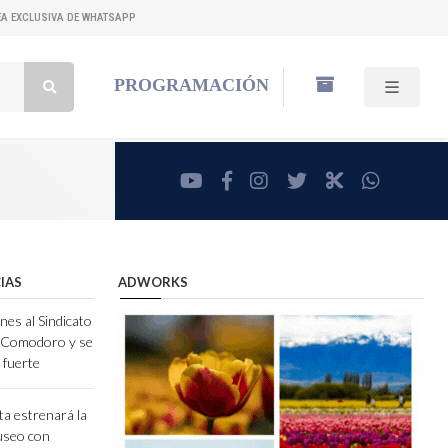
NEA EXCLUSIVA DE WHATSAPP
Buscar:
PROGRAMACIÓN
youtube
facebook
instagram
twitter
RadioCut
whatsa
IAS
ADWORKS
nes al Sindicato
e Comodoro y se
 fuerte
ta estrenará la
useo con