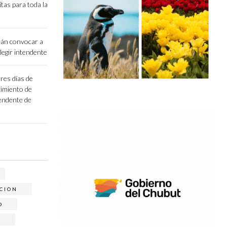
itas para toda la
án convocar a
legir intendente
res días de
ecimiento de
endente de
CION
O
O