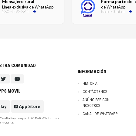
Mensajero rural
Forma parte del 
Línea exclusiva de WhatsApp
de WhatsApp
280-4592-884
Radio Chubut
ESTRA COMUNIDAD
INFORMACIÓN
HISTORIA
PPS MÓVIL
CONTÁCTENOS
ANÚNCIESE CON
NOSOTROS
lay
App Store
CANAL DE WHATSAPP
e CeluRadio y busque LU20 Radio Chubut para
sitivos iOS