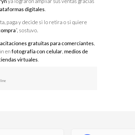
ryn
ya lograron ampliar sus ventas gracias
lataformas digitales
.
a, paga y decide si lo retira o si quiere
 compra
”, sostuvo.
acitaciones gratuitas para comerciantes
,
ón en
fotografía con celular
,
medios de
tiendas virtuales
.
nline