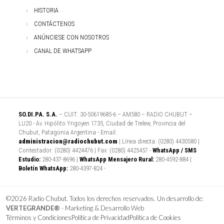
HISTORIA
CONTÁCTENOS
ANÚNCIESE CON NOSOTROS
CANAL DE WHATSAPP
SO.DI.PA. S.A.
– CUIT: 30-50619685-6 – AM580 – RADIO CHUBUT –
LU20 - Av. Hipólito Yrigoyen 1735, Ciudad de Trelew, Provincia del
Chubut, Patagonia Argentina - Email:
administracion@radiochubut.com
| Línea directa: (0280) 4430580 |
Contestador: (0280) 4424476 | Fax: (0280) 4425457 -
WhatsApp / SMS
Estudio:
280-437-8696 |
WhatsApp Mensajero Rural:
280-4592-884 |
Boletín WhatsApp:
280-4397-824 -
©2026 Radio Chubut. Todos los derechos reservados. Un desarrollo de:
VERTEGRANDE®
- Marketing & Desarrollo Web
Términos y Condiciones
Política de Privacidad
Política de Cookies