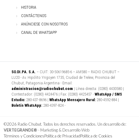
HISTORIA
CONTÁCTENOS
ANÚNCIESE CON NOSOTROS
CANAL DE WHATSAPP
SO.DI.PA. S.A.
– CUIT: 30-50619685-6 – AM580 – RADIO CHUBUT –
LU20 - Av. Hipólito Yrigoyen 1735, Ciudad de Trelew, Provincia del
Chubut, Patagonia Argentina - Email:
administracion@radiochubut.com
| Línea directa: (0280) 4430580 |
Contestador: (0280) 4424476 | Fax: (0280) 4425457 -
WhatsApp / SMS
Estudio:
280-437-8696 |
WhatsApp Mensajero Rural:
280-4592-884 |
Boletín WhatsApp:
280-4397-824 -
©2026 Radio Chubut. Todos los derechos reservados. Un desarrollo de:
VERTEGRANDE®
- Marketing & Desarrollo Web
Términos y Condiciones
Política de Privacidad
Política de Cookies