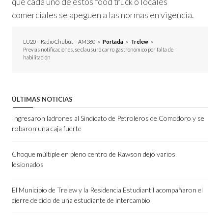
que cada uno de estos food truck o locales
comerciales se apeguen a las normas en vigencia.
LU20 – Radio Chubut – AM580
»
Portada
»
Trelew
»
Previas notificaciones, se clausuró carro gastronómico por falta de
habilitación
ÚLTIMAS NOTICIAS
Ingresaron ladrones al Sindicato de Petroleros de Comodoro y se
robaron una caja fuerte
Choque múltiple en pleno centro de Rawson dejó varios
lesionados
El Municipio de Trelew y la Residencia Estudiantil acompañaron el
cierre de ciclo de una estudiante de intercambio