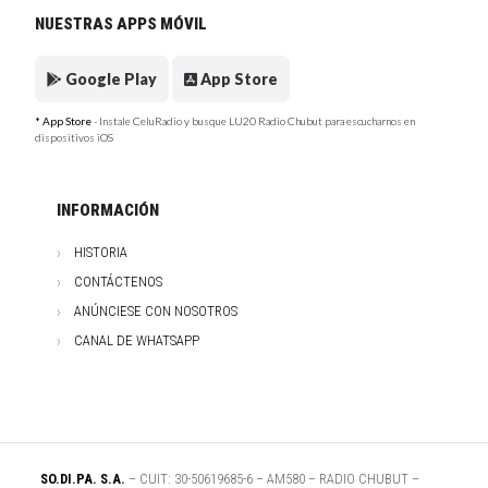
NUESTRAS APPS MÓVIL
Google Play
App Store
* App Store
- Instale CeluRadio y busque LU20 Radio Chubut para escucharnos en
dispositivos iOS
INFORMACIÓN
HISTORIA
CONTÁCTENOS
ANÚNCIESE CON NOSOTROS
CANAL DE WHATSAPP
SO.DI.PA. S.A.
– CUIT: 30-50619685-6 – AM580 – RADIO CHUBUT –