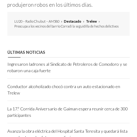
produjeron robos en los últimos días.
LU20 – Radio Chubut – AM580
»
Destacado
»
Trelew
»
Preocupa a los vecinos del barrio Corradi la seguidilla de hechos delictivos
ÚLTIMAS NOTICIAS
Ingresaron ladrones al Sindicato de Petroleros de Comodoro y se
robaron una caja fuerte
Conductor alcoholizado chocó contra un auto estacionado en
Trelew
La 17.ª Corrida Aniversario de Gaiman espera reunir cerca de 300
participantes
Avanza la obra eléctrica del Hospital Santa Teresita y quedará lista