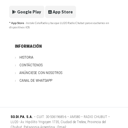
Google Play
App Store
* App Store
- Instale CeluRadio y busque LU20 Radio Chubut para escucharnos en
dispositivos iOS
INFORMACIÓN
HISTORIA
CONTÁCTENOS
ANÚNCIESE CON NOSOTROS
CANAL DE WHATSAPP
SO.DI.PA. S.A.
– CUIT: 30-50619685-6 – AM580 – RADIO CHUBUT –
LU20 - Av. Hipólito Yrigoyen 1735, Ciudad de Trelew, Provincia del
Chubut, Patagonia Argentina - Email: