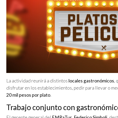
La actividad reunirá a distintos
locales gastronómicos
,
disfrutar en los establecimientos, pedir para llevar o m
20 mil pesos por plato
.
Trabajo conjunto con gastronómic
El gerente general del
EMRaTur
,
Federico Simboli
, des