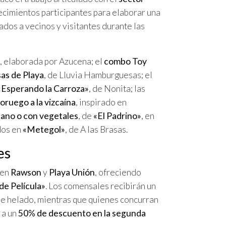
lecimientos participantes para elaborar una
nados a vecinos y visitantes durante las
, elaborada por Azucena; el
combo Toy
s de Playa
, de Lluvia Hamburguesas; el
«Esperando la Carroza»
, de Nonita; las
oruego a la vizcaína
, inspirado en
tano o con vegetales
, de
«El Padrino»
, en
dos en
«Metegol»
, de A las Brasas.
es
 en
Rawson
y
Playa Unión
, ofreciendo
de Película»
. Los comensales recibirán un
de helado, mientras que quienes concurran
 a un
50% de descuento en la segunda