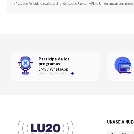
«Platos de Película»: locales gastronómicos de Rawson y Playa Unión lanzan una propue
Participe de los
programas
SMS / WhatsApp
280 - 437-8696
ÚNASE A NU