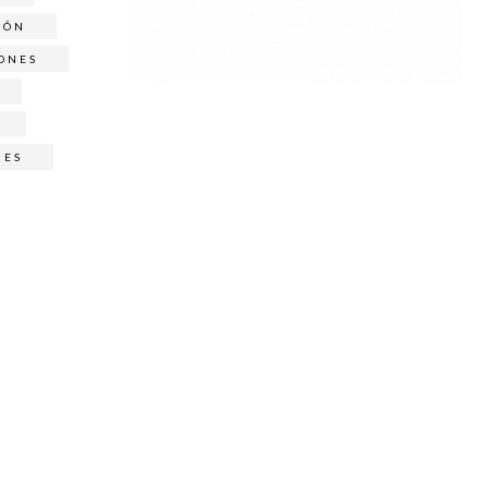
IÓN
ONES
NES