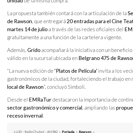
unidad
de la misma compra.
La propuesta también contará con la articulación de la
Se
de Rawson
, que entregará
20 entradas para el Cine Te
martes 14 de julio
a través de las redes oficiales del
EM
gratuitamente a una función de la cartelera vigente.
Además,
Grido
acompañará la iniciativa con un benefici
válido en la sucursal ubicada en
Belgrano 475 de Rawso
“La nueva edición de
‘Platos de Película’
invita a los ve
gastronómicos de la ciudad, fortaleciendo el trabajo en 
local de Rawson
”, concluyó Simboli.
Desde el
EMRaTur
destacaron la importancia de contin
sector gastronómico y comercial
, ampliando las
propues
receso invernal
.
LU20 – Radio Chubut – AM580
»
Portada
»
Rawson
»