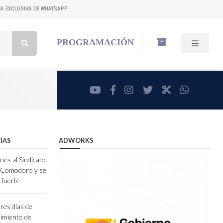
NEA EXCLUSIVA DE WHATSAPP
Buscar:
PROGRAMACIÓN
youtube
facebook
instagram
twitter
RadioCut
whatsa
IAS
ADWORKS
nes al Sindicato
e Comodoro y se
 fuerte
res días de
ecimiento de