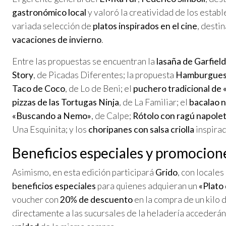
gastronómico local
y valoró la creatividad de los estab
variada selección de
platos inspirados en el cine
, desti
vacaciones de invierno
.
Entre las propuestas se encuentran la
lasaña de Garfield
Story
, de Picadas Diferentes; la propuesta
Hamburguesa
Taco de Coco
, de Lo de Beni; el
puchero tradicional de 
pizzas de las Tortugas Ninja
, de La Familiar; el
bacalao n
«Buscando a Nemo»
, de Calpe;
Rótolo con ragú napole
Una Esquinita; y los
choripanes con salsa criolla
inspira
Beneficios especiales y promocion
Asimismo, en esta edición participará
Grido
, con locales
beneficios especiales
para quienes adquieran un
«Plato 
voucher con
20% de descuento
en la compra de un kilo 
directamente a las sucursales de la heladería accederán