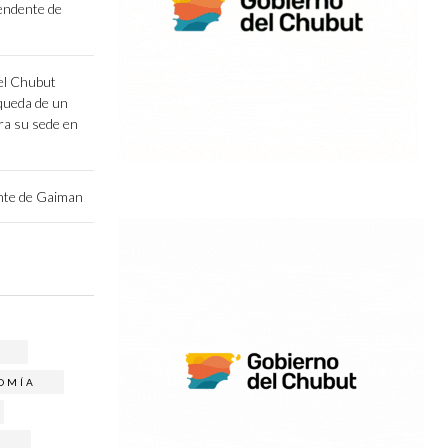
endente de
el Chubut
queda de un
ara su sede en
ente de Gaiman
OMÍA
O