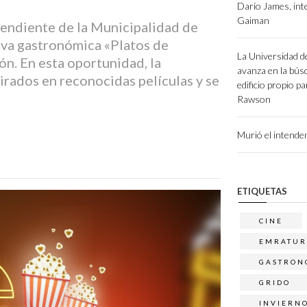
Darío James, int
Gaiman
endiente de la Municipalidad de
tiva gastronómica «Platos de
La Universidad d
ón. En esta oportunidad, la
avanza en la bús
irados en reconocidas películas y se
edificio propio p
Rawson
Murió el intend
ETIQUETAS
CINE
EMRATUR
GASTRON
GRIDO
INVIERN