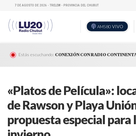
7 DE AGOSTO DE 2026 - TRELEW - PROVINCIA DEL CHUBUT
AM580
VIVO
Estás escuchando:
CONEXIÓN CON RADIO CONTINENT
«Platos de Película»: lo
de Rawson y Playa Unión
propuesta especial para 
invierno