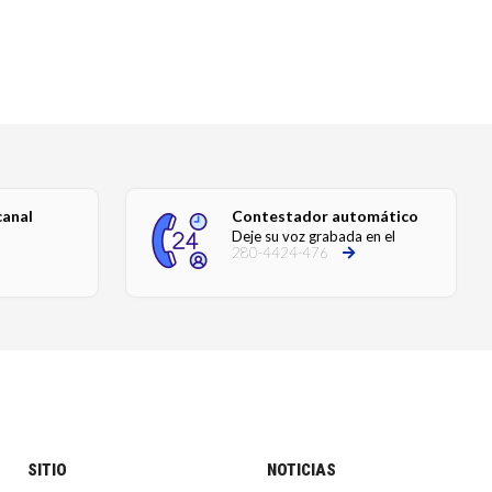
canal
Contestador automático
Deje su voz grabada en el
280-4424-476
SITIO
NOTICIAS