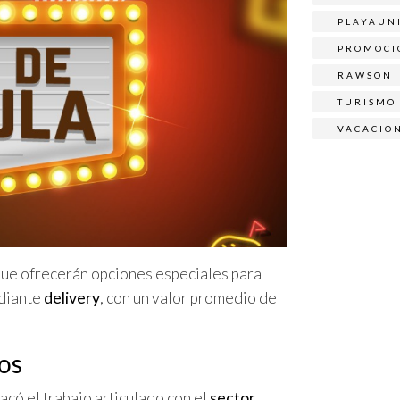
PLAYAUN
PROMOCI
RAWSON
TURISMO
VACACIO
 que ofrecerán opciones especiales para
ediante
delivery
, con un valor promedio de
os
tacó el trabajo articulado con el
sector