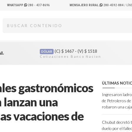
WHATSAPP
280 - 437-8696
MENSAJERO RURAL
280-4592-884
/ LÍ
(C)
$
1467 - (V)
$
1518
DÓLAR
AL
cales gastronómicos
ÚLTIMAS NOTIC
Ingresaron ladro
 lanzan una
de Petroleros d
robaron una caja
las vacaciones de
Chubut decretó t
duelo por el fall