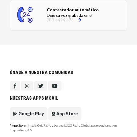
Contestador automático
Deje su voz grabada en el
280-4424-476
ÚNASE A NUESTRA COMUNIDAD
NUESTRAS APPS MÓVIL
Google Play
App Store
* App Store
- Instale CeluRadio y busque LU20 Radio Chubut para escucharnos en
dispositivos iOS