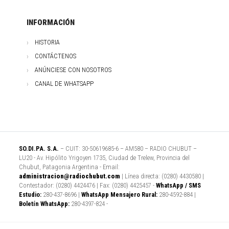
INFORMACIÓN
HISTORIA
CONTÁCTENOS
ANÚNCIESE CON NOSOTROS
CANAL DE WHATSAPP
SO.DI.PA. S.A.
– CUIT: 30-50619685-6 – AM580 – RADIO CHUBUT –
LU20 - Av. Hipólito Yrigoyen 1735, Ciudad de Trelew, Provincia del
Chubut, Patagonia Argentina - Email:
administracion@radiochubut.com
| Línea directa: (0280) 4430580 |
Contestador: (0280) 4424476 | Fax: (0280) 4425457 -
WhatsApp / SMS
Estudio:
280-437-8696 |
WhatsApp Mensajero Rural:
280-4592-884 |
Boletín WhatsApp:
280-4397-824 -