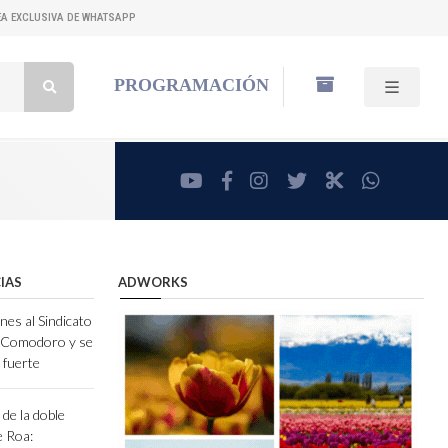
NEA EXCLUSIVA DE WHATSAPP
Buscar:
PROGRAMACIÓN
youtube
facebook
instagram
twitter
RadioCut
whatsa
IAS
ADWORKS
nes al Sindicato
e Comodoro y se
 fuerte
de la doble
e Roa: