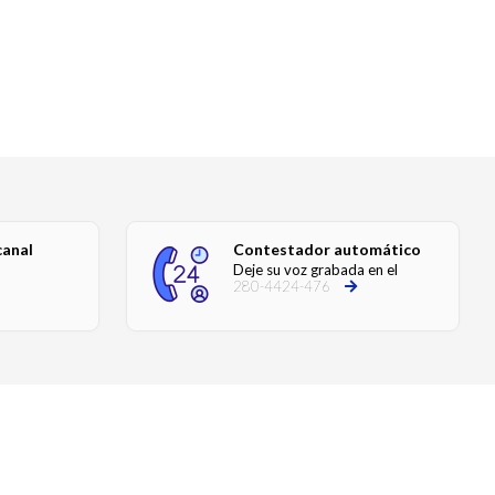
canal
Contestador automático
Deje su voz grabada en el
280-4424-476