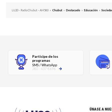
LU20 – Radio Chubut – AM580
»
Chubut
»
Destacado
»
Educación
»
Socieda
Participe de los
programas
SMS / WhatsApp
280 - 437-8696
ÚNASE A NU