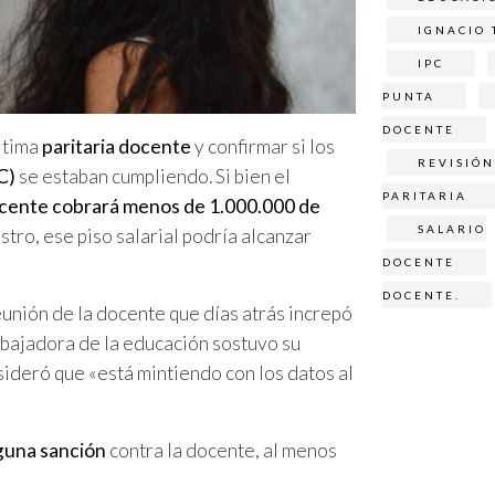
IGNACIO 
IPC
PUNTA
DOCENTE
última
paritaria docente
y confirmar si los
REVISIÓN
C)
se estaban cumpliendo. Si bien el
PARITARIA
cente cobrará menos de 1.000.000 de
SALARIO
stro, ese piso salarial podría alcanzar
DOCENTE
DOCENTE.
eunión de la docente que días atrás increpó
rabajadora de la educación sostuvo su
sideró que «está mintiendo con los datos al
nguna sanción
contra la docente, al menos