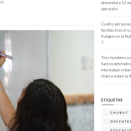
026
demandará 12 m
ejecución
Cuatro personas
heridas tras el v
Kangoo en la Rut
7
Tres hombres co
fueron detenido
intentaban roba
chacra sobre la 
ETIQUETAS
CHUBUT
DOCENTE
EDUCACI