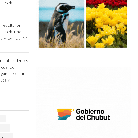
eses de
 resultaron
uelco de una
a Provincial Nº
n antecedentes
s cuando
r ganado en una
Ruta 7
S
ÓN