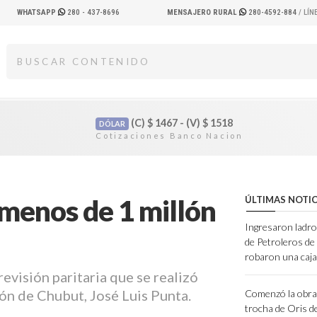
WHATSAPP
280 - 437-8696
MENSAJERO RURAL
280-4592-884
/ LÍ
(C)
$
1467 - (V)
$
1518
DÓLAR
menos de 1 millón
ÚLTIMAS NOTIC
Ingresaron ladro
de Petroleros d
robaron una caja
revisión paritaria que se realizó
ón de Chubut, José Luis Punta.
Comenzó la obra 
trocha de Oris d