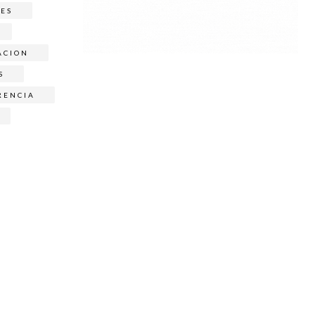
NES
ACION
S
RENCIA