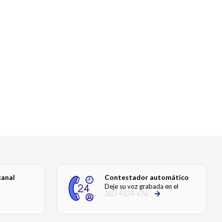
canal
Contestador automático
Deje su voz grabada en el
280-4424-476