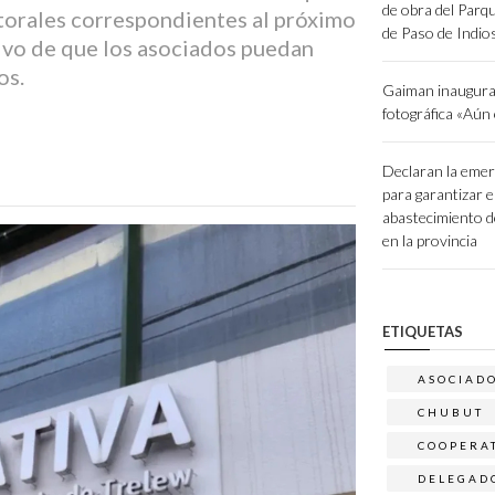
de obra del Parq
torales correspondientes al próximo
de Paso de Indio
ivo de que los asociados puedan
os.
Gaiman inaugura
fotográfica «Aún
Declaran la emer
para garantizar e
abastecimiento d
en la provincia
ETIQUETAS
ASOCIAD
CHUBUT
COOPERA
DELEGAD