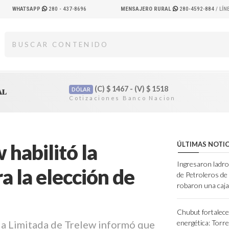
WHATSAPP
280 - 437-8696
MENSAJERO RURAL
280-4592-884
/ LÍ
(C)
$
1467 - (V)
$
1518
DÓLAR
AL
 habilitó la
ÚLTIMAS NOTIC
Ingresaron ladro
a la elección de
de Petroleros d
robaron una caja
Chubut fortalece
da Limitada de Trelew informó que
energética: Torres