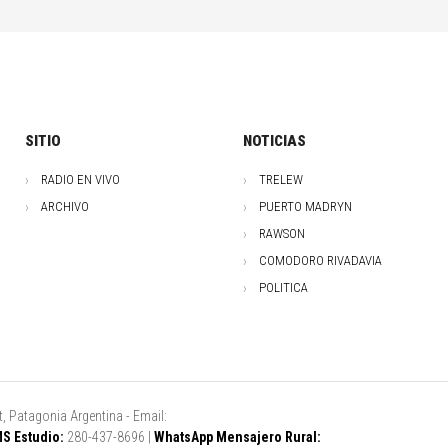
SITIO
NOTICIAS
RADIO EN VIVO
TRELEW
ARCHIVO
PUERTO MADRYN
RAWSON
COMODORO RIVADAVIA
POLITICA
, Patagonia Argentina - Email:
S Estudio:
280-437-8696 |
WhatsApp Mensajero Rural: