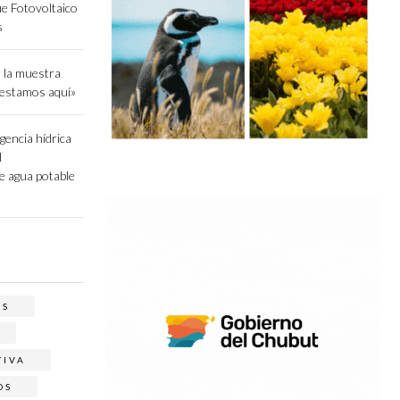
ue Fotovoltaico
s
 la muestra
 estamos aquí»
gencia hídrica
l
e agua potable
OS
TIVA
OS