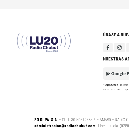
ÚNASE A NU
NUESTRAS A
Google P
* App Store
- Instal
escucharnos en dispo
SO.DI.PA. S.A.
– CUIT: 30-50619685-6 – AM580 – RADIO CHUB
administracion@radiochubut.com
| Línea directa: (02