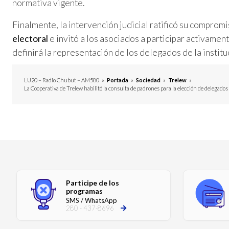
normativa vigente.
Finalmente, la intervención judicial ratificó su compromi
electoral
e invitó a los asociados a participar activamen
definirá la representación de los delegados de la institu
LU20 – Radio Chubut – AM580
»
Portada
»
Sociedad
»
Trelew
»
La Cooperativa de Trelew habilitó la consulta de padrones para la elección de delegados
Participe de los
programas
SMS / WhatsApp
280 - 437-8696