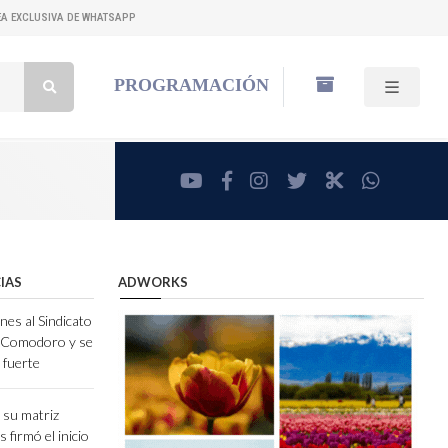
NEA EXCLUSIVA DE WHATSAPP
Buscar:
PROGRAMACIÓN
youtube
facebook
instagram
twitter
RadioCut
whatsa
IAS
ADWORKS
nes al Sindicato
e Comodoro y se
 fuerte
 su matriz
 firmó el inicio