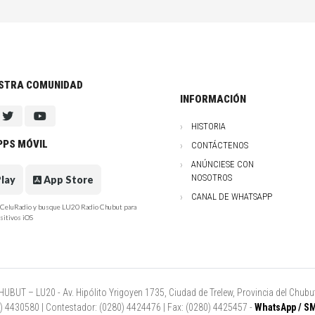
ESTRA COMUNIDAD
INFORMACIÓN
HISTORIA
PPS MÓVIL
CONTÁCTENOS
ANÚNCIESE CON
NOSOTROS
lay
App Store
CANAL DE WHATSAPP
e CeluRadio y busque LU20 Radio Chubut para
sitivos iOS
UT – LU20 - Av. Hipólito Yrigoyen 1735, Ciudad de Trelew, Provincia del Chubut
80) 4430580 | Contestador: (0280) 4424476 | Fax: (0280) 4425457 -
WhatsApp / SM