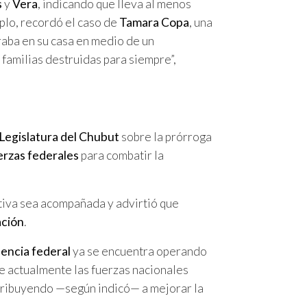
s
y
Vera
, indicando que lleva al menos
plo, recordó el caso de
Tamara Copa
, una
raba en su casa en medio de un
familias destruidas para siempre”,
Legislatura del Chubut
sobre la prórroga
erzas federales
para combatir la
ativa sea acompañada y advirtió que
ación
.
encia federal
ya se encuentra operando
que actualmente las fuerzas nacionales
tribuyendo —según indicó— a mejorar la