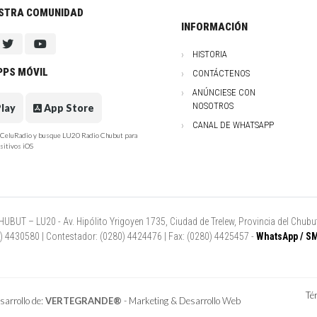
ESTRA COMUNIDAD
INFORMACIÓN
HISTORIA
PPS MÓVIL
CONTÁCTENOS
ANÚNCIESE CON
NOSOTROS
lay
App Store
CANAL DE WHATSAPP
e CeluRadio y busque LU20 Radio Chubut para
sitivos iOS
UT – LU20 - Av. Hipólito Yrigoyen 1735, Ciudad de Trelew, Provincia del Chubut
80) 4430580 | Contestador: (0280) 4424476 | Fax: (0280) 4425457 -
WhatsApp / SM
Té
arrollo de:
VERTEGRANDE®
- Marketing & Desarrollo Web