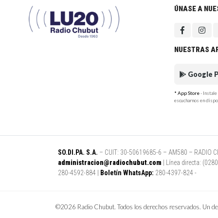
ÚNASE A NU
NUESTRAS A
Google P
* App Store
- Instal
escucharnos en dispo
SO.DI.PA. S.A.
– CUIT: 30-50619685-6 – AM580 – RADIO CHUB
administracion@radiochubut.com
| Línea directa: (02
280-4592-884 |
Boletín WhatsApp:
280-4397-824 -
©2026 Radio Chubut. Todos los derechos reservados. Un des