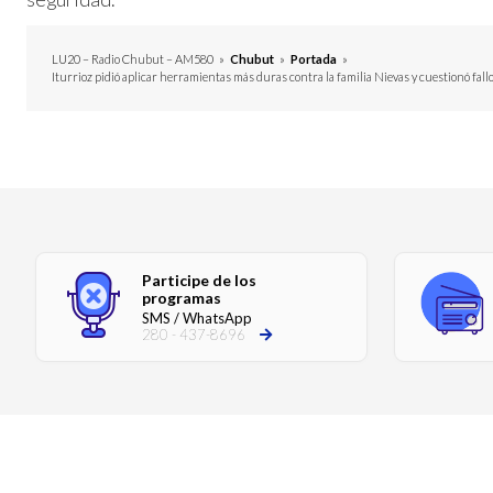
LU20 – Radio Chubut – AM580
»
Chubut
»
Portada
»
Iturrioz pidió aplicar herramientas más duras contra la familia Nievas y cuestionó fallo
Participe de los
programas
SMS / WhatsApp
280 - 437-8696