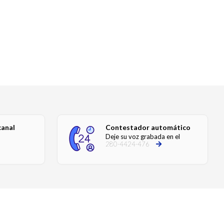
canal
Contestador automático
Deje su voz grabada en el
280-4424-476