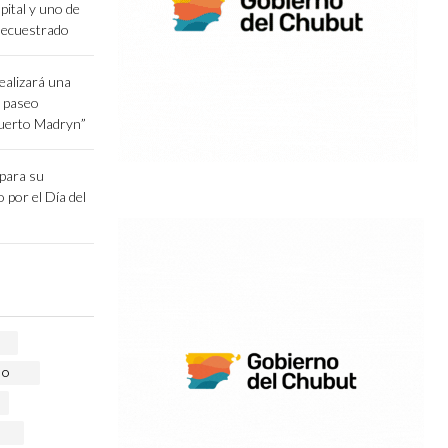
pital y uno de
secuestrado
ealizará una
l paseo
Puerto Madryn”
epara su
o por el Día del
RO