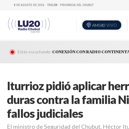
8 DE AGOSTO DE 2026 - TRELEW - PROVINCIA DEL CHUBUT
AM580
VIVO
Estás escuchando:
CONEXIÓN CON RADIO CONTINENT
Iturrioz pidió aplicar he
duras contra la familia N
fallos judiciales
El ministro de Seguridad del Chubut, Héctor Iturr