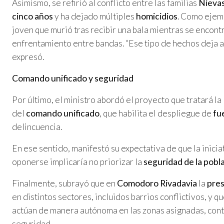
Asimismo, se refirió al conflicto entre las familias
Nieva
cinco años
y ha dejado múltiples
homicidios
. Como ejem
joven que murió tras recibir una bala mientras se encont
enfrentamiento entre bandas. “Ese tipo de hechos deja a 
expresó.
Comando unificado y seguridad
Por último, el ministro abordó el proyecto que tratará la
del
comando unificado
, que habilita el despliegue de
fu
delincuencia.
En ese sentido, manifestó su expectativa de que la inici
oponerse implicaría no priorizar la
seguridad de la pobl
Finalmente, subrayó que en
Comodoro Rivadavia
la
pres
en distintos sectores, incluidos barrios conflictivos, y 
actúan de manera autónoma en las zonas asignadas, con
seguridad.