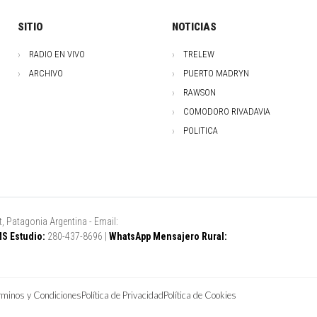
SITIO
NOTICIAS
RADIO EN VIVO
TRELEW
ARCHIVO
PUERTO MADRYN
RAWSON
COMODORO RIVADAVIA
POLITICA
, Patagonia Argentina - Email:
S Estudio:
280-437-8696 |
WhatsApp Mensajero Rural:
rminos y Condiciones
Política de Privacidad
Política de Cookies