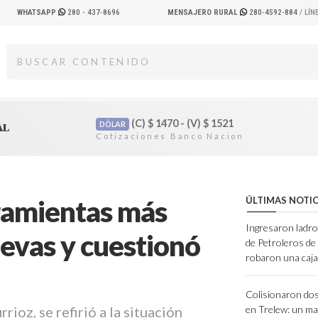
WHATSAPP
280 - 437-8696
MENSAJERO RURAL
280-4592-884
/ LÍ
(C)
$
1470 - (V)
$
1521
DÓLAR
AL
rramientas más
ÚLTIMAS NOTIC
Ingresaron ladro
ievas y cuestionó
de Petroleros d
robaron una caja
Colisionaron dos
ioz, se refirió a la situación
en Trelew: un ma