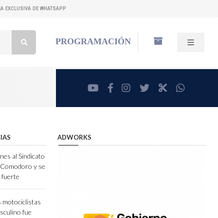
NEA EXCLUSIVA DE WHATSAPP
Buscar:
PROGRAMACIÓN
youtube
facebook
instagram
twitter
RadioCut
whatsa
IAS
ADWORKS
nes al Sindicato
e Comodoro y se
 fuerte
 motociclistas
sculino fue