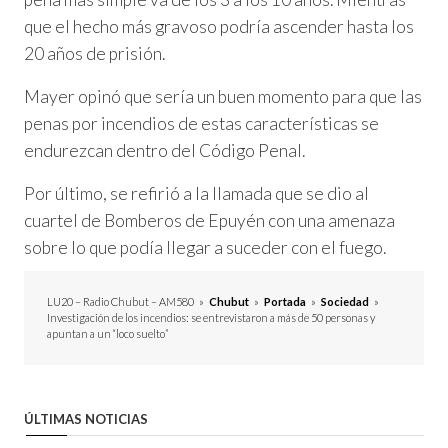
que el hecho más gravoso podría ascender hasta los
20 años de prisión.
Mayer opinó que sería un buen momento para que las
penas por incendios de estas características se
endurezcan dentro del Código Penal.
Por último, se refirió a la llamada que se dio al
cuartel de Bomberos de Epuyén con una amenaza
sobre lo que podía llegar a suceder con el fuego.
LU20 – Radio Chubut – AM580
»
Chubut
»
Portada
»
Sociedad
»
Investigación de los incendios: se entrevistaron a más de 50 personas y
apuntan a un “loco suelto”
ÚLTIMAS NOTICIAS