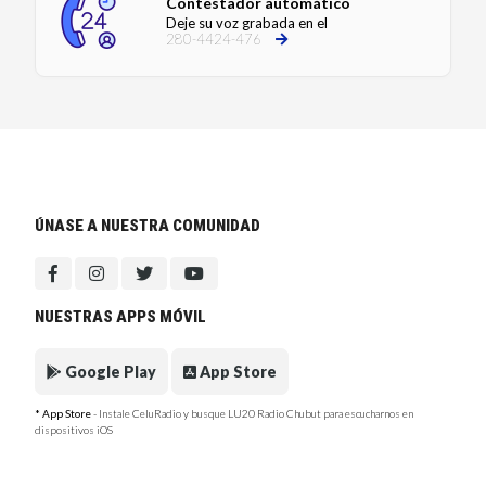
Contestador automático
Deje su voz grabada en el
280-4424-476
ÚNASE A NUESTRA COMUNIDAD
NUESTRAS APPS MÓVIL
Google Play
App Store
* App Store
- Instale CeluRadio y busque LU20 Radio Chubut para escucharnos en
dispositivos iOS