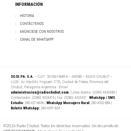
INFORMACIÓN
HISTORIA
CONTÁCTENOS
ANÚNCIESE CON NOSOTROS
CANAL DE WHATSAPP
SO.DI.PA. S.A.
– CUIT: 30-50619685-6 – AM580 – RADIO CHUBUT –
LU20 - Av. Hipólito Yrigoyen 1735, Ciudad de Trelew, Provincia del
Chubut, Patagonia Argentina - Email:
administracion@radiochubut.com
| Línea directa: (0280) 4430580 |
Contestador: (0280) 4424476 | Fax: (0280) 4425457 -
WhatsApp / SMS
Estudio:
280-437-8696 |
WhatsApp Mensajero Rural:
280-4592-884 |
Boletín WhatsApp:
280-4397-824 -
©2026 Radio Chubut. Todos los derechos reservados. Un desarrollo de: