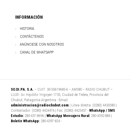
INFORMACIÓN
HISTORIA
CONTÁCTENOS
ANÚNCIESE CON NOSOTROS
CANAL DE WHATSAPP
SO.DI.PA. S.A.
– CUIT: 30-50619685-6 – AM580 – RADIO CHUBUT –
LU20 - Av. Hipólito Yrigoyen 1735, Ciudad de Trelew, Provincia del
Chubut, Patagonia Argentina - Email:
administracion@radiochubut.com
| Línea directa: (0280) 4430580 |
Contestador: (0280) 4424476 | Fax: (0280) 4425457 -
WhatsApp / SMS
Estudio:
280-437-8696 |
WhatsApp Mensajero Rural:
280-4592-884 |
Boletín WhatsApp:
280-4397-824 -