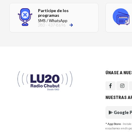
Participe de los
programas
SMS / WhatsApp
280 - 437-8696
ÚNASE A NU
NUESTRAS A
Google P
* App Store
- Instal
escucharnos en dispo