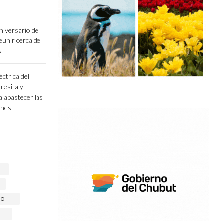
niversario de
unir cerca de
s
éctrica del
resita y
a abastecer las
ones
RO