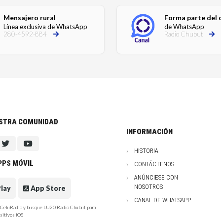
Mensajero rural
Forma parte del 
Línea exclusiva de WhatsApp
de WhatsApp
280-4592-884
Radio Chubut
ESTRA COMUNIDAD
INFORMACIÓN
HISTORIA
PPS MÓVIL
CONTÁCTENOS
ANÚNCIESE CON
NOSOTROS
lay
App Store
CANAL DE WHATSAPP
e CeluRadio y busque LU20 Radio Chubut para
sitivos iOS