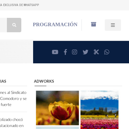
NEA EXCLUSIVA DE WHATSAPP
Buscar:
PROGRAMACIÓN
youtube
facebook
instagram
twitter
RadioCut
whatsa
IAS
ADWORKS
nes al Sindicato
e Comodoro y se
 fuerte
olizado chocó
stacionado en