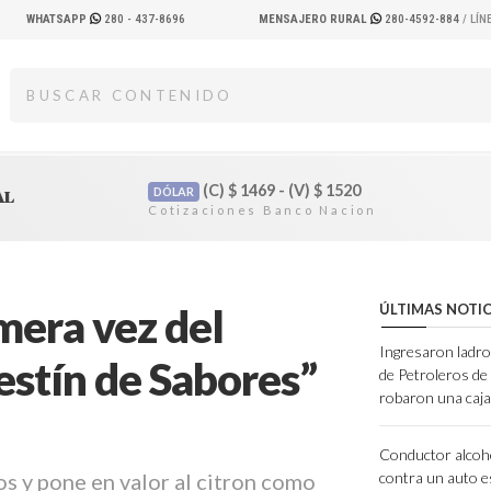
WHATSAPP
280 - 437-8696
MENSAJERO RURAL
280-4592-884
/ LÍ
(C)
$
1469 - (V)
$
1520
DÓLAR
AL
mera vez del
ÚLTIMAS NOTIC
Ingresaron ladro
estín de Sabores”
de Petroleros d
robaron una caja
Conductor alcoh
os y pone en valor al citron como
contra un auto e