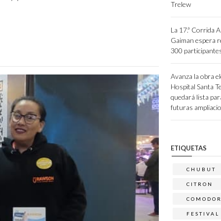
Trelew
La 17.ª Corrida A
Gaiman espera re
300 participante
Avanza la obra el
Hospital Santa Te
quedará lista par
futuras ampliaci
ETIQUETAS
CHUBUT
CITRON
COMODO
FESTIVAL