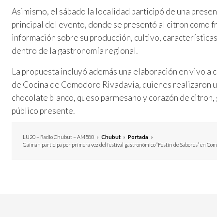
Asimismo, el sábado la localidad participó de una prese
principal del evento, donde se presentó al citron como 
información sobre su producción, cultivo, características
dentro de la gastronomía regional.
La propuesta incluyó además una elaboración en vivo a ca
de Cocina de Comodoro Rivadavia, quienes realizaron u
chocolate blanco, queso parmesano y corazón de citron, 
público presente.
LU20 – Radio Chubut – AM580
»
Chubut
»
Portada
»
Gaiman participa por primera vez del festival gastronómico “Festín de Sabores” en Co