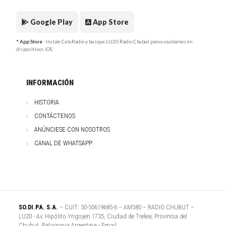
Google Play
App Store
* App Store
- Instale CeluRadio y busque LU20 Radio Chubut para escucharnos en
dispositivos iOS
INFORMACIÓN
HISTORIA
CONTÁCTENOS
ANÚNCIESE CON NOSOTROS
CANAL DE WHATSAPP
SO.DI.PA. S.A.
– CUIT: 30-50619685-6 – AM580 – RADIO CHUBUT –
LU20 - Av. Hipólito Yrigoyen 1735, Ciudad de Trelew, Provincia del
Chubut, Patagonia Argentina - Email: