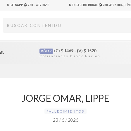
WHATSAPP
280 - 437-8696
MENSAJERO RURAL
280-4592-884
/ LÍ
(C)
$
1469 - (V)
$
1520
DÓLAR
AL
JORGE OMAR, LIPPE
FALLECIMIENTOS
23 / 6 / 2026