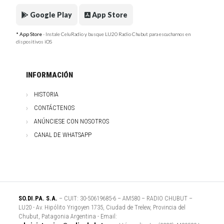
Google Play
App Store
* App Store
- Instale CeluRadio y busque LU20 Radio Chubut para escucharnos en
dispositivos iOS
INFORMACIÓN
HISTORIA
CONTÁCTENOS
ANÚNCIESE CON NOSOTROS
CANAL DE WHATSAPP
SO.DI.PA. S.A.
– CUIT: 30-50619685-6 – AM580 – RADIO CHUBUT –
LU20 - Av. Hipólito Yrigoyen 1735, Ciudad de Trelew, Provincia del
Chubut, Patagonia Argentina - Email: