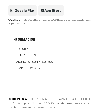
Google Play
App Store
* App Store
- Instale CeluRadio y busque LU20 Radio Chubut para escucharnos en
dispositivos iOS
INFORMACIÓN
HISTORIA
CONTÁCTENOS
ANÚNCIESE CON NOSOTROS
CANAL DE WHATSAPP
SO.DI.PA. S.A.
– CUIT: 30-50619685-6 – AM580 – RADIO CHUBUT –
LU20 - Av. Hipólito Yrigoyen 1735, Ciudad de Trelew, Provincia del
Chubut, Patagonia Argentina - Email: