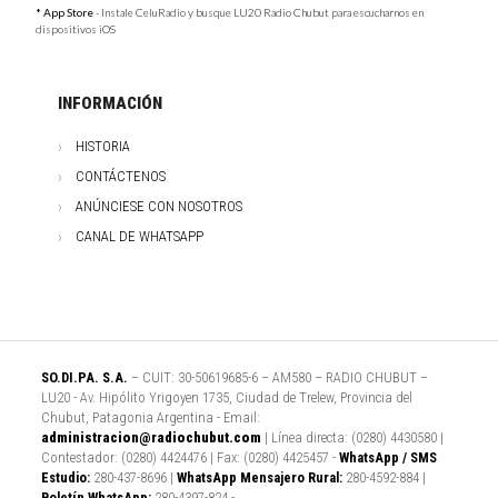
* App Store
- Instale CeluRadio y busque LU20 Radio Chubut para escucharnos en
dispositivos iOS
INFORMACIÓN
HISTORIA
CONTÁCTENOS
ANÚNCIESE CON NOSOTROS
CANAL DE WHATSAPP
SO.DI.PA. S.A.
– CUIT: 30-50619685-6 – AM580 – RADIO CHUBUT –
LU20 - Av. Hipólito Yrigoyen 1735, Ciudad de Trelew, Provincia del
Chubut, Patagonia Argentina - Email:
administracion@radiochubut.com
| Línea directa: (0280) 4430580 |
Contestador: (0280) 4424476 | Fax: (0280) 4425457 -
WhatsApp / SMS
Estudio:
280-437-8696 |
WhatsApp Mensajero Rural:
280-4592-884 |
Boletín WhatsApp:
280-4397-824 -