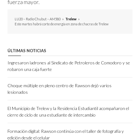
fuerza mayor.
LU20 – Radio Chubut – AM580
»
Trelew
»
Este martes habrá corte de energía en zona de chacras de Trelew
ÚLTIMAS NOTICIAS
Ingresaron ladrones al Sindicato de Petroleros de Comodoro y se
robaron una caja fuerte
Choque múltiple en pleno centro de Rawson dejó varios
lesionados
El Municipio de Trelew y la Residencia Estudiantil acompañaron el
cierre de ciclo de una estudiante de intercambio
Formación digital: Rawson continúa con el taller de fotografía y
edición desde el celular