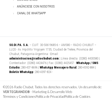
ANÚNCIESE CON NOSOTROS
CANAL DE WHATSAPP
SO.DI.PA. S.A.
– CUIT: 30-50619685-6 – AM580 – RADIO CHUBUT –
LU20 - Av. Hipólito Yrigoyen 1735, Ciudad de Trelew, Provincia del
Chubut, Patagonia Argentina - Email:
administracion@radiochubut.com
| Línea directa: (0280) 4430580 |
Contestador: (0280) 4424476 | Fax: (0280) 4425457 -
WhatsApp / SMS
Estudio:
280-437-8696 |
WhatsApp Mensajero Rural:
280-4592-884 |
Boletín WhatsApp:
280-4397-824 -
©2026 Radio Chubut. Todos los derechos reservados. Un desarrollo de:
VERTEGRANDE®
- Marketing & Desarrollo Web
Términos y Condiciones
Política de Privacidad
Política de Cookies