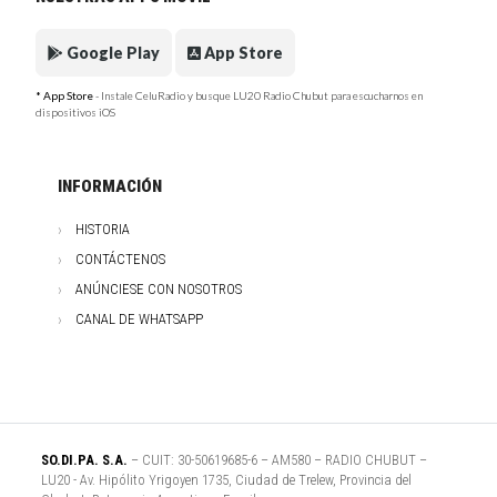
Google Play
App Store
* App Store
- Instale CeluRadio y busque LU20 Radio Chubut para escucharnos en
dispositivos iOS
INFORMACIÓN
HISTORIA
CONTÁCTENOS
ANÚNCIESE CON NOSOTROS
CANAL DE WHATSAPP
SO.DI.PA. S.A.
– CUIT: 30-50619685-6 – AM580 – RADIO CHUBUT –
LU20 - Av. Hipólito Yrigoyen 1735, Ciudad de Trelew, Provincia del