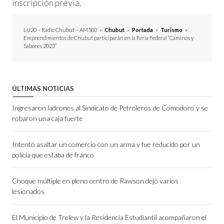
inscripción previa.
LU20 – Radio Chubut – AM580
»
Chubut
»
Portada
»
Turismo
»
Emprendimientos de Chubut participarán en la Feria Federal “Caminos y
Sabores 2023”
ÚLTIMAS NOTICIAS
Ingresaron ladrones al Sindicato de Petroleros de Comodoro y se
robaron una caja fuerte
Intentó asaltar un comercio con un arma y fue reducido por un
policía que estaba de franco
Choque múltiple en pleno centro de Rawson dejó varios
lesionados
El Municipio de Trelew y la Residencia Estudiantil acompañaron el