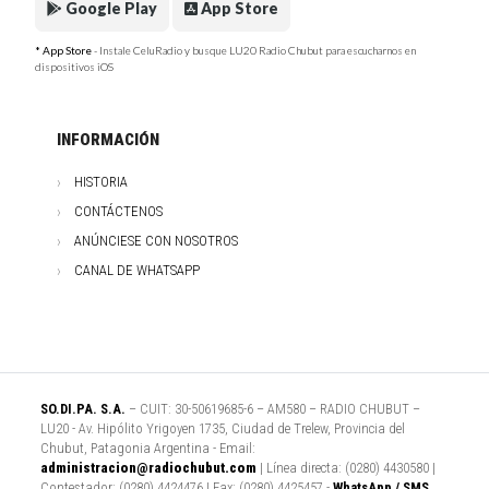
Google Play
App Store
* App Store
- Instale CeluRadio y busque LU20 Radio Chubut para escucharnos en
dispositivos iOS
INFORMACIÓN
HISTORIA
CONTÁCTENOS
ANÚNCIESE CON NOSOTROS
CANAL DE WHATSAPP
SO.DI.PA. S.A.
– CUIT: 30-50619685-6 – AM580 – RADIO CHUBUT –
LU20 - Av. Hipólito Yrigoyen 1735, Ciudad de Trelew, Provincia del
Chubut, Patagonia Argentina - Email:
administracion@radiochubut.com
| Línea directa: (0280) 4430580 |
Contestador: (0280) 4424476 | Fax: (0280) 4425457 -
WhatsApp / SMS