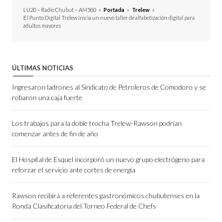
LU20 – Radio Chubut – AM580
»
Portada
»
Trelew
»
El Punto Digital Trelew inicia un nuevo taller de alfabetización digital para
adultos mayores
ÚLTIMAS NOTICIAS
Ingresaron ladrones al Sindicato de Petroleros de Comodoro y se
robaron una caja fuerte
Los trabajos para la doble trocha Trelew-Rawson podrían
comenzar antes de fin de año
El Hospital de Esquel incorporó un nuevo grupo electrógeno para
reforzar el servicio ante cortes de energía
Rawson recibirá a referentes gastronómicos chubutenses en la
Ronda Clasificatoria del Torneo Federal de Chefs