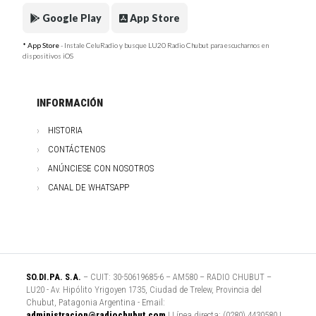
Google Play
App Store
* App Store
- Instale CeluRadio y busque LU20 Radio Chubut para escucharnos en
dispositivos iOS
INFORMACIÓN
HISTORIA
CONTÁCTENOS
ANÚNCIESE CON NOSOTROS
CANAL DE WHATSAPP
SO.DI.PA. S.A.
– CUIT: 30-50619685-6 – AM580 – RADIO CHUBUT –
LU20 - Av. Hipólito Yrigoyen 1735, Ciudad de Trelew, Provincia del
Chubut, Patagonia Argentina - Email:
administracion@radiochubut.com
| Línea directa: (0280) 4430580 |