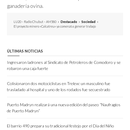
ganadería ovina.
LU20 – Radio Chubut – AM580
»
Destacado
»
Sociedad
»
El proyecto minero «Calcatreu» ya comenzó a generar trabajo
ÚLTIMAS NOTICIAS
Ingresaron ladrones al Sindicato de Petroleros de Comodoro y se
robaron una caja fuerte
Colisionaron dos motociclistas en Trelew: un masculino fue
trasladado al hospital y uno de los rodados fue secuestrado
Puerto Madryn realizará una nueva edición del paseo “Naufragios
de Puerto Madryn”
El barrio 490 prepara su tradicional festejo por el Día del Niño