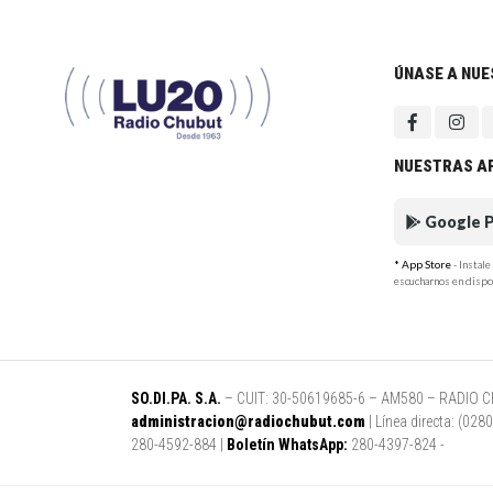
ÚNASE A NU
NUESTRAS A
Google P
* App Store
- Instal
escucharnos en dispo
SO.DI.PA. S.A.
– CUIT: 30-50619685-6 – AM580 – RADIO CHUB
administracion@radiochubut.com
| Línea directa: (02
280-4592-884 |
Boletín WhatsApp:
280-4397-824 -