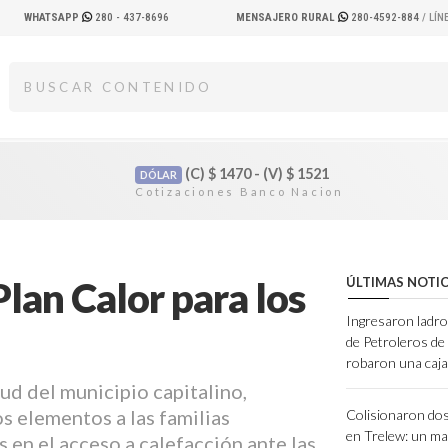
WHATSAPP
280 - 437-8696
MENSAJERO RURAL
280-4592-884
/ LÍ
(C)
$
1470 - (V)
$
1521
DÓLAR
Plan Calor para los
ÚLTIMAS NOTIC
Ingresaron ladro
de Petroleros d
robaron una caja
lud del municipio capitalino,
os elementos a las familias
Colisionaron dos
en Trelew: un ma
 en el acceso a calefacción ante las