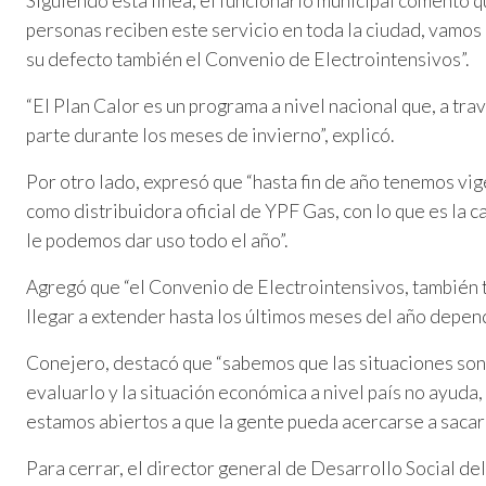
Siguiendo esta línea, el funcionario municipal comentó
personas reciben este servicio en toda la ciudad, vamos
su defecto también el Convenio de Electrointensivos”.
“El Plan Calor es un programa a nivel nacional que, a tr
parte durante los meses de invierno”, explicó.
Por otro lado, expresó que “hasta fin de año tenemos v
como distribuidora oficial de YPF Gas, con lo que es la c
le podemos dar uso todo el año”.
Agregó que “el Convenio de Electrointensivos, también 
llegar a extender hasta los últimos meses del año depen
Conejero, destacó que “sabemos que las situaciones son 
evaluarlo y la situación económica a nivel país no ayuda
estamos abiertos a que la gente pueda acercarse a sacar 
Para cerrar, el director general de Desarrollo Social de