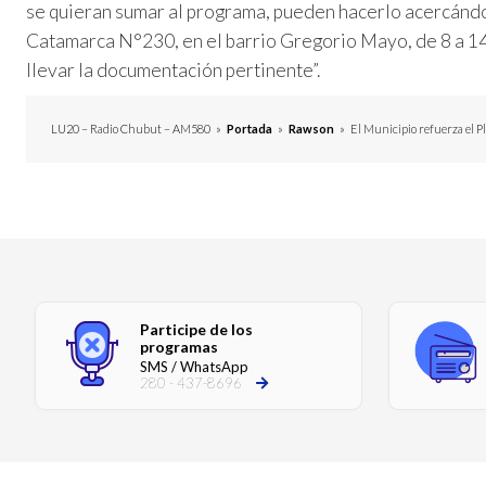
se quieran sumar al programa, pueden hacerlo acercándos
Catamarca N°230, en el barrio Gregorio Mayo, de 8 a 14 
llevar la documentación pertinente”.
LU20 – Radio Chubut – AM580
»
Portada
»
Rawson
»
El Municipio refuerza el Pl
Participe de los
programas
SMS / WhatsApp
280 - 437-8696