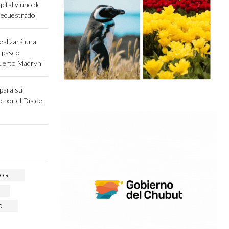
pital y uno de
secuestrado
ealizará una
l paseo
Puerto Madryn”
epara su
o por el Día del
LOR
O