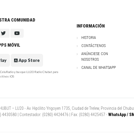
ESTRA COMUNIDAD
INFORMACIÓN
HISTORIA
PPS MÓVIL
CONTÁCTENOS
ANÚNCIESE CON
NOSOTROS
lay
App Store
CANAL DE WHATSAPP
e CeluRadio y busque LU20 Radio Chubut para
sitivos iOS
UT – LU20 - Av. Hipólito Yrigoyen 1735, Ciudad de Trelew, Provincia del Chubut
80) 4430580 | Contestador: (0280) 4424476 | Fax: (0280) 4425457 -
WhatsApp / SM