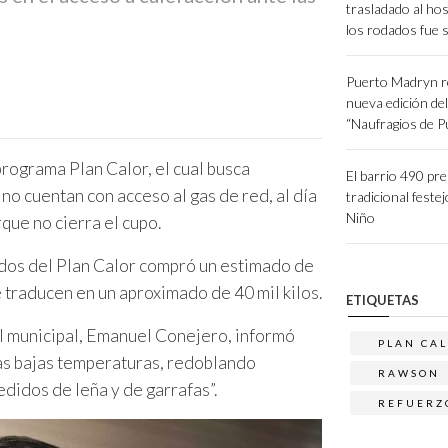
trasladado al hos
los rodados fue 
Puerto Madryn r
nueva edición de
“Naufragios de 
programa Plan Calor, el cual busca
El barrio 490 pr
 no cuentan con acceso al gas de red, al día
tradicional festej
Niño
rque no cierra el cupo.
ndos del Plan Calor compró un estimado de
e traducen en un aproximado de 40 mil kilos.
ETIQUETAS
al municipal, Emanuel Conejero, informó
PLAN CA
s bajas temperaturas, redoblando
RAWSON
edidos de leña y de garrafas”.
REFUERZ