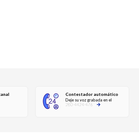
canal
Contestador automático
Deje su voz grabada en el
280-4424-476