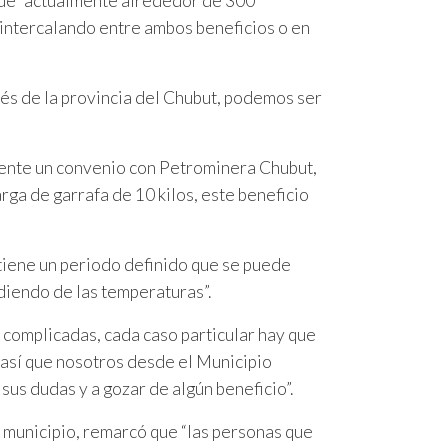
 que “actualmente alrededor de 300
 intercalando entre ambos beneficios o en
avés de la provincia del Chubut, podemos ser
igente un convenio con Petrominera Chubut,
arga de garrafa de 10 kilos, este beneficio
tiene un periodo definido que se puede
diendo de las temperaturas”.
complicadas, cada caso particular hay que
, así que nosotros desde el Municipio
sus dudas y a gozar de algún beneficio”.
l municipio, remarcó que “las personas que