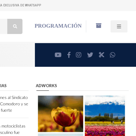
NEA EXCLUSIVA DE WHATSAPP
Buscar:
PROGRAMACIÓN
youtube
facebook
instagram
twitter
RadioCut
whatsa
IAS
ADWORKS
nes al Sindicato
e Comodoro y se
 fuerte
 motociclistas
sculino fue