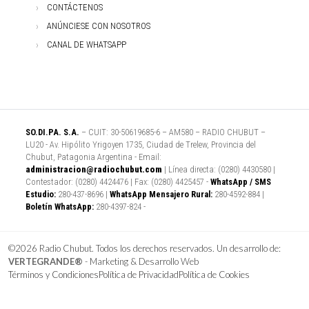
CONTÁCTENOS
ANÚNCIESE CON NOSOTROS
CANAL DE WHATSAPP
SO.DI.PA. S.A.
– CUIT: 30-50619685-6 – AM580 – RADIO CHUBUT –
LU20 - Av. Hipólito Yrigoyen 1735, Ciudad de Trelew, Provincia del
Chubut, Patagonia Argentina - Email:
administracion@radiochubut.com
| Línea directa: (0280) 4430580 |
Contestador: (0280) 4424476 | Fax: (0280) 4425457 -
WhatsApp / SMS
Estudio:
280-437-8696 |
WhatsApp Mensajero Rural:
280-4592-884 |
Boletín WhatsApp:
280-4397-824 -
©2026 Radio Chubut. Todos los derechos reservados. Un desarrollo de:
VERTEGRANDE®
- Marketing & Desarrollo Web
Términos y Condiciones
Política de Privacidad
Política de Cookies