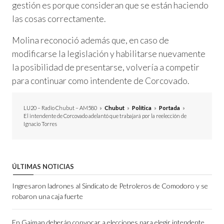
gestión es porque consideran que se están haciendo
las cosas correctamente.
Molina reconoció además que, en caso de
modificarse la legislación y habilitarse nuevamente
la posibilidad de presentarse, volvería a competir
para continuar como intendente de Corcovado.
LU20 – Radio Chubut – AM580
»
Chubut
»
Política
»
Portada
»
El intendente de Corcovado adelantó que trabajará por la reelección de
Ignacio Torres
ÚLTIMAS NOTICIAS
Ingresaron ladrones al Sindicato de Petroleros de Comodoro y se
robaron una caja fuerte
En Gaiman deberán convocar a elecciones para elegir intendente