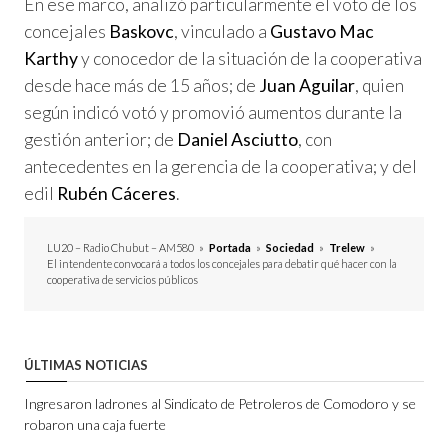
En ese marco, analizó particularmente el voto de los
concejales
Baskovc
, vinculado a
Gustavo Mac
Karthy
y conocedor de la situación de la cooperativa
desde hace más de 15 años; de
Juan Aguilar
, quien
según indicó votó y promovió aumentos durante la
gestión anterior; de
Daniel Asciutto
, con
antecedentes en la gerencia de la cooperativa; y del
edil
Rubén Cáceres
.
LU20 – Radio Chubut – AM580
»
Portada
»
Sociedad
»
Trelew
»
El intendente convocará a todos los concejales para debatir qué hacer con la
cooperativa de servicios públicos
ÚLTIMAS NOTICIAS
Ingresaron ladrones al Sindicato de Petroleros de Comodoro y se
robaron una caja fuerte