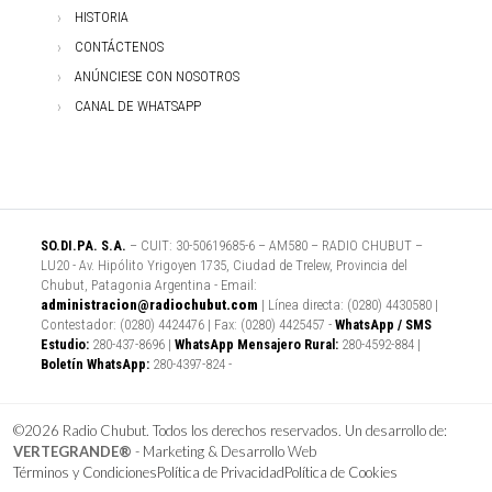
HISTORIA
CONTÁCTENOS
ANÚNCIESE CON NOSOTROS
CANAL DE WHATSAPP
SO.DI.PA. S.A.
– CUIT: 30-50619685-6 – AM580 – RADIO CHUBUT –
LU20 - Av. Hipólito Yrigoyen 1735, Ciudad de Trelew, Provincia del
Chubut, Patagonia Argentina - Email:
administracion@radiochubut.com
| Línea directa: (0280) 4430580 |
Contestador: (0280) 4424476 | Fax: (0280) 4425457 -
WhatsApp / SMS
Estudio:
280-437-8696 |
WhatsApp Mensajero Rural:
280-4592-884 |
Boletín WhatsApp:
280-4397-824 -
©2026 Radio Chubut. Todos los derechos reservados. Un desarrollo de:
VERTEGRANDE®
- Marketing & Desarrollo Web
Términos y Condiciones
Política de Privacidad
Política de Cookies