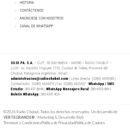
HISTORIA
CONTÁCTENOS
ANÚNCIESE CON NOSOTROS
CANAL DE WHATSAPP
SO.DI.PA. S.A.
– CUIT: 30-50619685-6 – AM580 – RADIO CHUBUT –
LU20 - Av. Hipólito Yrigoyen 1735, Ciudad de Trelew, Provincia del
Chubut, Patagonia Argentina - Email:
administracion@radiochubut.com
| Línea directa: (0280) 4430580 |
Contestador: (0280) 4424476 | Fax: (0280) 4425457 -
WhatsApp / SMS
Estudio:
280-437-8696 |
WhatsApp Mensajero Rural:
280-4592-884 |
Boletín WhatsApp:
280-4397-824 -
©2026 Radio Chubut. Todos los derechos reservados. Un desarrollo de:
VERTEGRANDE®
- Marketing & Desarrollo Web
Términos y Condiciones
Política de Privacidad
Política de Cookies