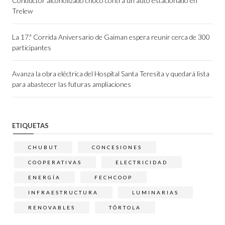
Conductor alcoholizado chocó contra un auto estacionado en
Trelew
La 17.ª Corrida Aniversario de Gaiman espera reunir cerca de 300
participantes
Avanza la obra eléctrica del Hospital Santa Teresita y quedará lista
para abastecer las futuras ampliaciones
ETIQUETAS
CHUBUT
CONCESIONES
COOPERATIVAS
ELECTRICIDAD
ENERGÍA
FECHCOOP
INFRAESTRUCTURA
LUMINARIAS
RENOVABLES
TÓRTOLA