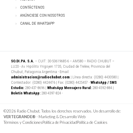
CONTÁCTENOS
ANÚNCIESE CON NOSOTROS
CANAL DE WHATSAPP
SO.DI.PA. S.A.
– CUIT: 30-50619685-6 – AM580 – RADIO CHUBUT –
LU20 - Av. Hipólito Yrigoyen 1735, Ciudad de Trelew, Provincia del
Chubut, Patagonia Argentina - Email:
administracion@radiochubut.com
| Línea directa: (0280) 4430580 |
Contestador: (0280) 4424476 | Fax: (0280) 4425457 -
WhatsApp / SMS
Estudio:
280-437-8696 |
WhatsApp Mensajero Rural:
280-4592-884 |
Boletín WhatsApp:
280-4397-824 -
©2026 Radio Chubut. Todos los derechos reservados. Un desarrollo de:
VERTEGRANDE®
- Marketing & Desarrollo Web
Términos y Condiciones
Política de Privacidad
Política de Cookies