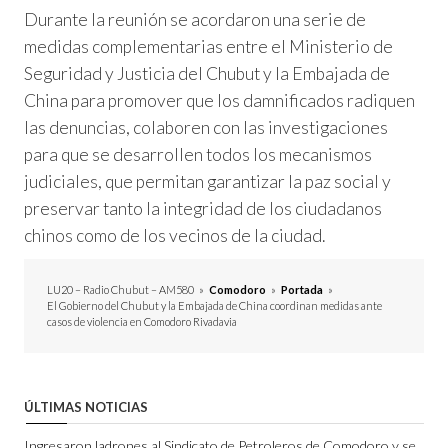
Durante la reunión se acordaron una serie de
medidas complementarias entre el Ministerio de
Seguridad y Justicia del Chubut y la Embajada de
China para promover que los damnificados radiquen
las denuncias, colaboren con las investigaciones
para que se desarrollen todos los mecanismos
judiciales, que permitan garantizar la paz social y
preservar tanto la integridad de los ciudadanos
chinos como de los vecinos de la ciudad.
LU20 – Radio Chubut – AM580
»
Comodoro
»
Portada
»
El Gobierno del Chubut y la Embajada de China coordinan medidas ante
casos de violencia en Comodoro Rivadavia
ÚLTIMAS NOTICIAS
Ingresaron ladrones al Sindicato de Petroleros de Comodoro y se