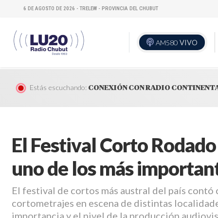
6 DE AGOSTO DE 2026 - TRELEW - PROVINCIA DEL CHUBUT
AM580
VIVO
Estás escuchando:
CONEXIÓN CON RADIO CONTINENT
El Festival Corto Rodad
uno de los más important
El festival de cortos más austral del país contó
cortometrajes en escena de distintas localidad
importancia y el nivel de la producción audiovi