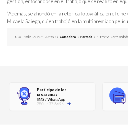
gestión, enfocándose en el trabajo que se realiza en equi
“Además, se ahondó en la retórica fotográfica en el cine 
Micaela Saiegh, quien trabajó en la multipremiada películ
LU20 – Radio Chubut – AM580
»
Comodoro
»
Portada
»
El Festival Corto Rodad
Participe de los
programas
SMS / WhatsApp
280 - 437-8696