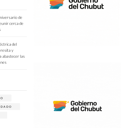
niversario de
unir cerca de
s
éctrica del
resita y
a abastecer las
ones
RO
ODADO