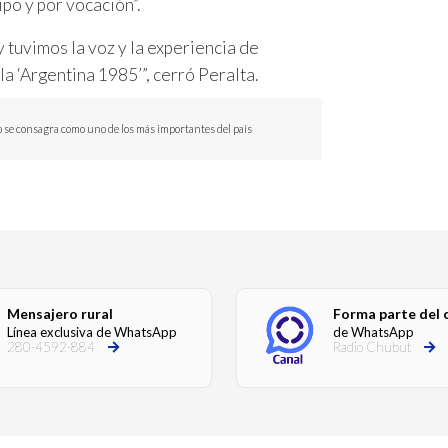
po y por vocación”.
y tuvimos la voz y la experiencia de
a ‘Argentina 1985’”, cerró Peralta.
o se consagra como uno de los más importantes del país
Mensajero rural
Forma parte del 
Línea exclusiva de WhatsApp
de WhatsApp
280-4592-884
Radio Chubut