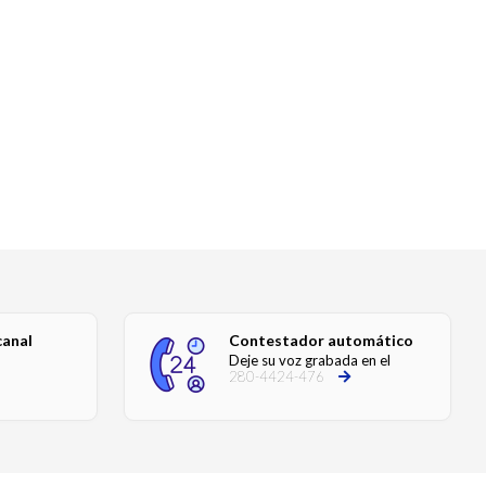
canal
Contestador automático
Deje su voz grabada en el
280-4424-476