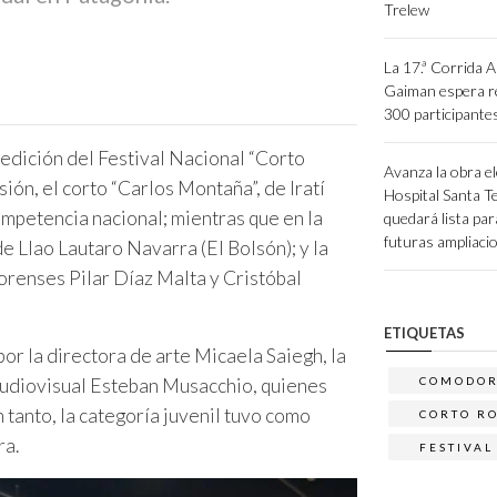
Trelew
La 17.ª Corrida A
Gaiman espera re
300 participante
ª edición del Festival Nacional “Corto
Avanza la obra el
sión, el corto “Carlos Montaña”, de Iratí
Hospital Santa Te
mpetencia nacional; mientras que en la
quedará lista par
futuras ampliaci
de Llao Lautaro Navarra (El Bolsón); y la
orenses Pilar Díaz Malta y Cristóbal
ETIQUETAS
or la directora de arte Micaela Saiegh, la
audiovisual Esteban Musacchio, quienes
COMODO
 tanto, la categoría juvenil tuvo como
CORTO R
ra.
FESTIVAL