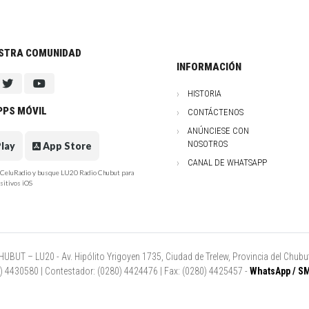
ESTRA COMUNIDAD
INFORMACIÓN
HISTORIA
PPS MÓVIL
CONTÁCTENOS
ANÚNCIESE CON
NOSOTROS
lay
App Store
CANAL DE WHATSAPP
e CeluRadio y busque LU20 Radio Chubut para
sitivos iOS
UT – LU20 - Av. Hipólito Yrigoyen 1735, Ciudad de Trelew, Provincia del Chubut
80) 4430580 | Contestador: (0280) 4424476 | Fax: (0280) 4425457 -
WhatsApp / SM