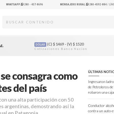
WHATSAPP
280 - 437-8696
MENSAJERO RURAL
280-4592-884
/ LÍ
(C)
$
1469 - (V)
$
1520
DÓLAR
AL
o se consagra como
ÚLTIMAS NOTIC
Ingresaron ladro
es del país
de Petroleros d
robaron una caja
 con una alta participación con 50
es argentinas, demostrando así la
Conductor alcoh
contra un auto e
sual en Patagonia.