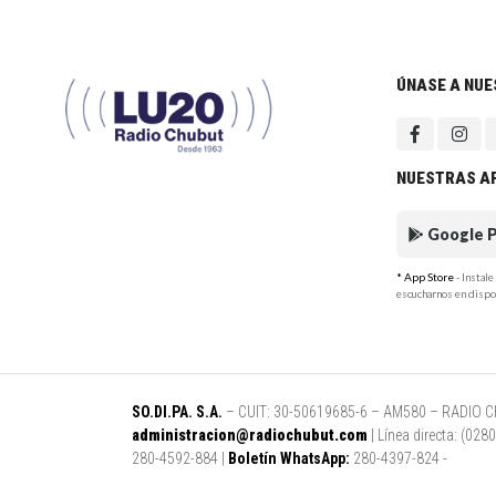
ÚNASE A NU
NUESTRAS A
Google P
* App Store
- Instal
escucharnos en dispo
SO.DI.PA. S.A.
– CUIT: 30-50619685-6 – AM580 – RADIO CHUB
administracion@radiochubut.com
| Línea directa: (02
280-4592-884 |
Boletín WhatsApp:
280-4397-824 -