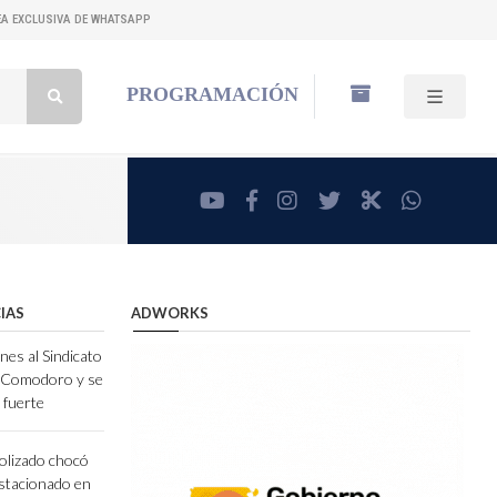
NEA EXCLUSIVA DE WHATSAPP
Buscar:
PROGRAMACIÓN
youtube
facebook
instagram
twitter
RadioCut
whatsa
IAS
ADWORKS
nes al Sindicato
e Comodoro y se
 fuerte
olizado chocó
stacionado en