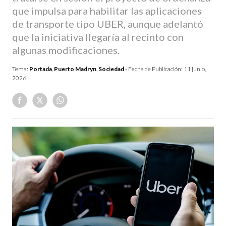
que impulsa para habilitar las aplicaciones
de transporte tipo UBER, aunque adelantó
que la iniciativa llegaría al recinto con
algunas modificaciones.
Tema:
Portada
,
Puerto Madryn
,
Sociedad
- Fecha de Publicación:
11 junio,
2026