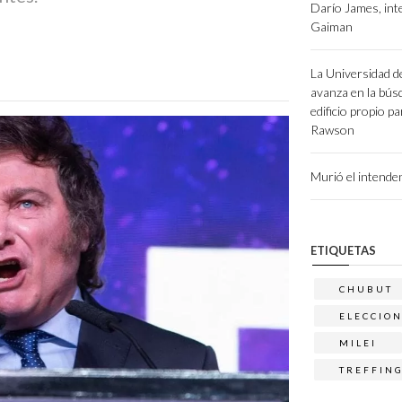
Darío James, int
Gaiman
La Universidad d
avanza en la bús
edificio propio p
Rawson
Murió el intend
ETIQUETAS
CHUBUT
ELECCIO
MILEI
TREFFIN