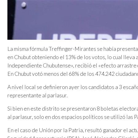
La misma fórmula Treffinger-Mirantes se había present
en Chubut obteniendo el 13% de los votos, lo cual lleva 
Independiente Chubutense», recibió el «efecto arrastre»
En Chubut votó menos del 68% de los 474.242 ciudadano
A nivel local se definieron ayer los candidatos a 3 escañ
representante al parlasur.
Si bien en este distrito se presentaron 8 boletas electo
al parlasur, solo en dos espacios políticos se utilizó las
En el caso de Unión por la Patria, resultó ganador el actu