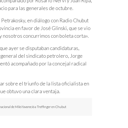
 acompañado por Rosario Nervi y Juan Ripa,
cio para las generales de octubre.
io Petrakosky, en diálogo con Radio Chubut
vincia en favor de José Glinski, que se vio
y nosotros concurrimos con boleta corta».
l que ayer se disputaban candidaturas,
 general del sindicato petrolero, Jorge
esentó acompañado por la concejal radical
sobre el triunfo de la lista oficialista en
que obtuvo una clara ventaja.
nacional de Milei favoreció a Treffinger en Chubut