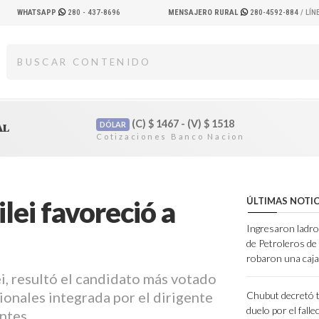
WHATSAPP
280 - 437-8696
MENSAJERO RURAL
280-4592-884
/ LÍ
(C)
$
1467 - (V)
$
1518
DÓLAR
AL
ilei favoreció a
ÚLTIMAS NOTIC
Ingresaron ladro
de Petroleros d
robaron una caja
ei, resultó el candidato más votado
ionales integrada por el dirigente
Chubut decretó t
duelo por el fall
ntes.