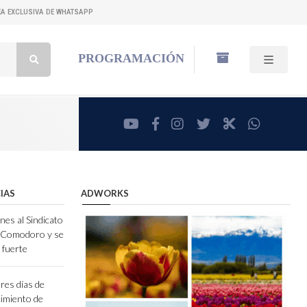
NEA EXCLUSIVA DE WHATSAPP
Buscar:
PROGRAMACIÓN
youtube
facebook
instagram
twitter
RadioCut
whatsa
IAS
ADWORKS
nes al Sindicato
e Comodoro y se
 fuerte
res días de
ecimiento de