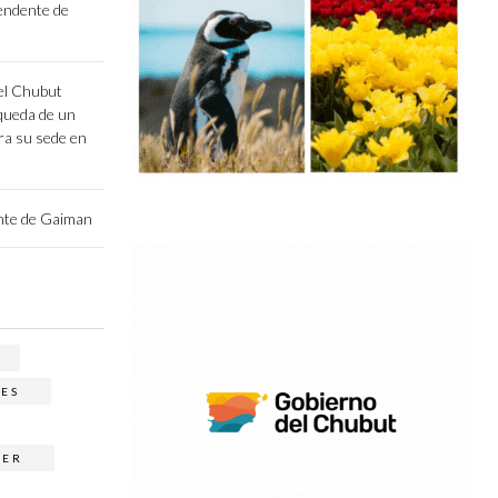
endente de
el Chubut
queda de un
ara su sede en
ente de Gaiman
NES
GER