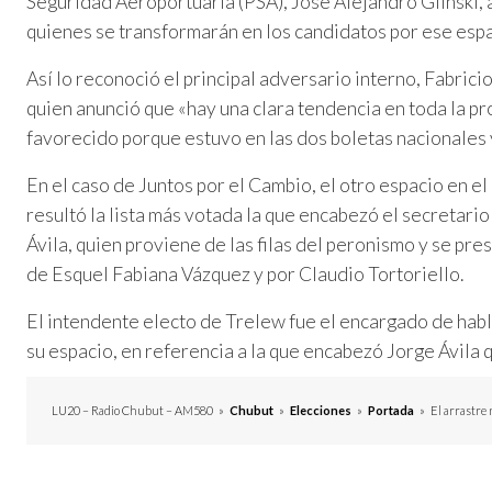
Seguridad Aeroportuaria (PSA), José Alejandro Glinski,
quienes se transformarán en los candidatos por ese espa
Así lo reconoció el principal adversario interno, Fabric
quien anunció que «hay una clara tendencia en toda la pro
favorecido porque estuvo en las dos boletas nacionales 
En el caso de Juntos por el Cambio, el otro espacio en e
resultó la lista más votada la que encabezó el secretario
Ávila, quien proviene de las filas del peronismo y se pr
de Esquel Fabiana Vázquez y por Claudio Tortoriello.
El intendente electo de Trelew fue el encargado de hablar 
su espacio, en referencia a la que encabezó Jorge Ávila 
LU20 – Radio Chubut – AM580
»
Chubut
»
Elecciones
»
Portada
»
El arrastre 