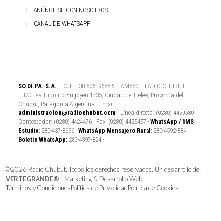
ANÚNCIESE CON NOSOTROS
CANAL DE WHATSAPP
SO.DI.PA. S.A.
– CUIT: 30-50619685-6 – AM580 – RADIO CHUBUT –
LU20 - Av. Hipólito Yrigoyen 1735, Ciudad de Trelew, Provincia del
Chubut, Patagonia Argentina - Email:
administracion@radiochubut.com
| Línea directa: (0280) 4430580 |
Contestador: (0280) 4424476 | Fax: (0280) 4425457 -
WhatsApp / SMS
Estudio:
280-437-8696 |
WhatsApp Mensajero Rural:
280-4592-884 |
Boletín WhatsApp:
280-4397-824 -
©2026 Radio Chubut. Todos los derechos reservados. Un desarrollo de:
VERTEGRANDE®
- Marketing & Desarrollo Web
Términos y Condiciones
Política de Privacidad
Política de Cookies