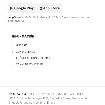
Google Play
App Store
* App Store
- Instale CeluRadio y busque LU20 Radio Chubut para escucharnos en
dispositivos iOS
INFORMACIÓN
HISTORIA
CONTÁCTENOS
ANÚNCIESE CON NOSOTROS
CANAL DE WHATSAPP
SO.DI.PA. S.A.
– CUIT: 30-50619685-6 – AM580 – RADIO CHUBUT –
LU20 - Av. Hipólito Yrigoyen 1735, Ciudad de Trelew, Provincia del
Chubut, Patagonia Argentina - Email: