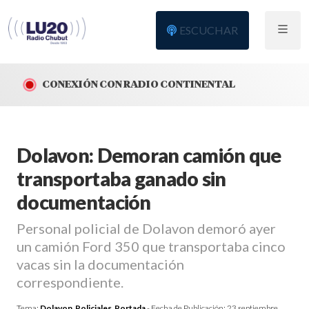
ESCUCHAR
CONEXIÓN CON RADIO CONTINENTAL
Dolavon: Demoran camión que
transportaba ganado sin
documentación
Personal policial de Dolavon demoró ayer
un camión Ford 350 que transportaba cinco
vacas sin la documentación
correspondiente.
Tema:
Dolavon
,
Policiales
,
Portada
- Fecha de Publicación:
23 septiembre,