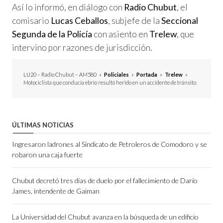
Así lo informó, en diálogo con
Radio Chubut
, el
comisario
Lucas Ceballos
, subjefe de la
Seccional
Segunda de la Policía
con asiento en
Trelew
, que
intervino por razones de jurisdicción.
LU20 – Radio Chubut – AM580
»
Policiales
»
Portada
»
Trelew
»
Motociclista que conducía ebrio resultó herido en un accidente de tránsito
ÚLTIMAS NOTICIAS
Ingresaron ladrones al Sindicato de Petroleros de Comodoro y se
robaron una caja fuerte
Chubut decretó tres días de duelo por el fallecimiento de Darío
James, intendente de Gaiman
La Universidad del Chubut avanza en la búsqueda de un edificio