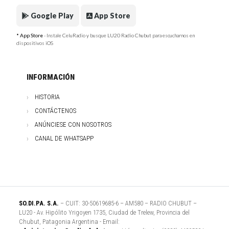
Google Play
App Store
* App Store
- Instale CeluRadio y busque LU20 Radio Chubut para escucharnos en
dispositivos iOS
INFORMACIÓN
HISTORIA
CONTÁCTENOS
ANÚNCIESE CON NOSOTROS
CANAL DE WHATSAPP
SO.DI.PA. S.A.
– CUIT: 30-50619685-6 – AM580 – RADIO CHUBUT –
LU20 - Av. Hipólito Yrigoyen 1735, Ciudad de Trelew, Provincia del
Chubut, Patagonia Argentina - Email: