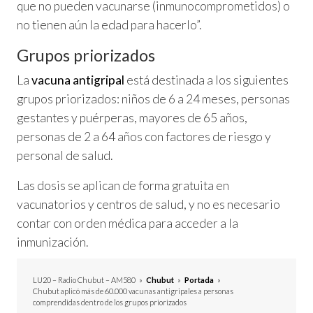
que no pueden vacunarse (inmunocomprometidos) o
no tienen aún la edad para hacerlo”.
Grupos priorizados
La
vacuna antigripal
está destinada a los siguientes
grupos priorizados: niños de 6 a 24 meses, personas
gestantes y puérperas, mayores de 65 años,
personas de 2 a 64 años con factores de riesgo y
personal de salud.
Las dosis se aplican de forma gratuita en
vacunatorios y centros de salud, y no es necesario
contar con orden médica para acceder a la
inmunización.
LU20 – Radio Chubut – AM580
»
Chubut
»
Portada
»
Chubut aplicó más de 60.000 vacunas antigripales a personas
comprendidas dentro de los grupos priorizados