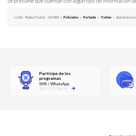
Se presume que cuentan con algún tipo de información de 
LU20 – Radio Chubut – AM580
»
Policiales
»
Portada
»
Trelew
»
Apareció el au
Participe de los
programas
SMS / WhatsApp
280 - 437-8696