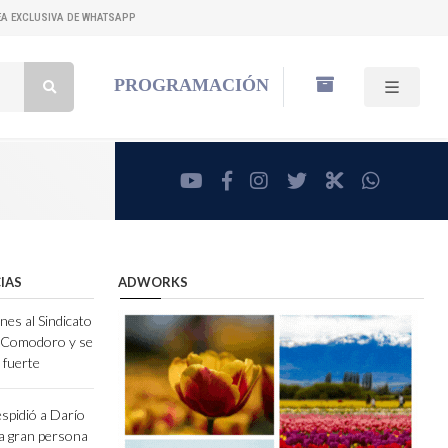
NEA EXCLUSIVA DE WHATSAPP
Buscar:
PROGRAMACIÓN
youtube
facebook
instagram
twitter
RadioCut
whatsa
IAS
ADWORKS
nes al Sindicato
e Comodoro y se
 fuerte
espidió a Darío
a gran persona