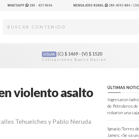
WHATSAPP
280 - 437-8696
MENSAJERO RURAL
280-4592-884
/ LÍ
(C)
$
1469 - (V)
$
1520
DÓLAR
en violento asalto
ÚLTIMAS NOTIC
Ingresaron ladro
de Petroleros d
robaron una caja
s calles Tehuelches y Pablo Neruda
Ignacio Torres d
James: «Se va un