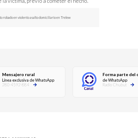
la víctima, previo a cometer el hecho.
to robado en violento asalto domiciliario en Trelew
Mensajero rural
Forma parte del 
Línea exclusiva de WhatsApp
de WhatsApp
280-4592-884
Radio Chubut