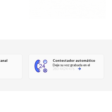
canal
Contestador automático
Deje su voz grabada en el
280-4424-476