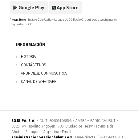
Google Play
App Store
* App Store
- Instale CeluRadio y busque LU20 Radio Chubut para escucharnos en
dispositivos iOS
INFORMACIÓN
HISTORIA
CONTÁCTENOS
ANÚNCIESE CON NOSOTROS
CANAL DE WHATSAPP
SO.DI.PA. S.A.
– CUIT: 30-50619685-6 – AM580 – RADIO CHUBUT –
LU20 - Av. Hipólito Yrigoyen 1735, Ciudad de Trelew, Provincia del
Chubut, Patagonia Argentina - Email:
administracion@radiochubut.com
| Línea directa: (0280) 4430580 |